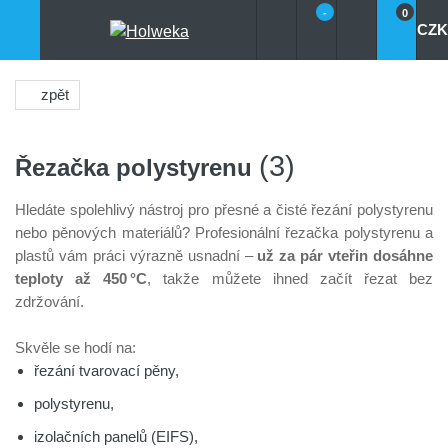
-
0
CZK
zpět
(3)
Řezačka polystyrenu
Hledáte spolehlivý nástroj pro přesné a čisté řezání polystyrenu
nebo pěnových materiálů? Profesionální řezačka polystyrenu a
plastů vám práci výrazně usnadní –
už za pár vteřin dosáhne
teploty až 450 °C
, takže můžete ihned začít řezat bez
zdržování.
Skvěle se hodí na:
řezání tvarovací pěny,
polystyrenu,
izolačních panelů (EIFS),