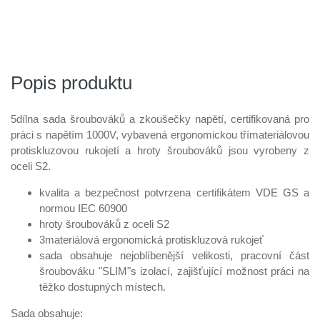
Popis produktu
5dílna sada šroubováků a zkoušečky napětí, certifikovaná pro
práci s napětím 1000V, vybavená ergonomickou třímateriálovou
protiskluzovou rukojetí a hroty šroubováků jsou vyrobeny z
oceli S2.
kvalita a bezpečnost potvrzena certifikátem VDE GS a
normou IEC 60900
hroty šroubováků z oceli S2
3materiálová ergonomická protiskluzová rukojeť
sada obsahuje nejoblíbenější velikosti, pracovní část
šroubováku "SLIM"s izolací, zajišťující možnost práci na
těžko dostupných místech.
Sada obsahuje: