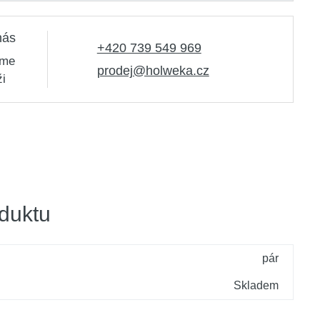
SCORPION S3L ESD 47
K objednání
nás
t|S-79464
+420 739 549 969
sme
prodej@holweka.cz
SCORPION S3L ESD 48
ži
K objednání
t|S-79466
duktu
pár
Skladem