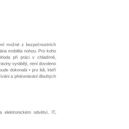
ení možné z bezpečnostních
ána mobilita nohou. Pro koho
hoda při práci v chladírně,
raviny vyrábějí, není dovoleno
de dokonalá • pro lidi, kteří
užívání a překonávání dlouhých
 elektronickém odvětví, IT,