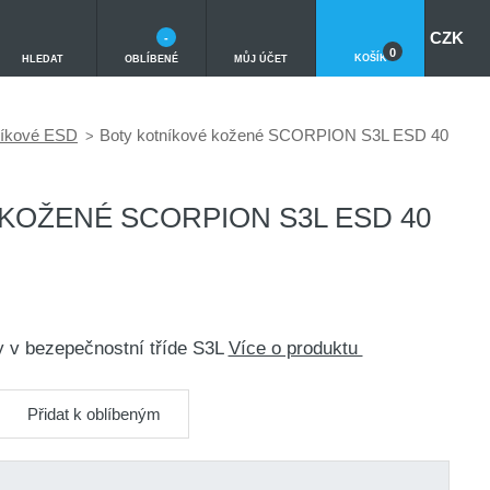
CZK
-
0
KOŠÍK
HLEDAT
OBLÍBENÉ
MŮJ ÚČET
níkové ESD
Boty kotníkové kožené SCORPION S3L ESD 40
KOŽENÉ SCORPION S3L ESD 40
y v bezepečnostní tříde S3L
Více o produktu
Přidat k oblíbeným