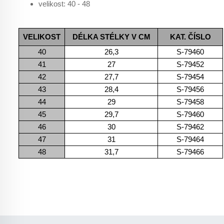
velikost: 40 - 48
VELIKOST
DÉLKA STÉLKY V CM
KAT. ČÍSLO
40
26,3
S-79460
41
27
S-79452
42
27,7
S-79454
43
28,4
S-79456
44
29
S-79458
45
29,7
S-79460
46
30
S-79462
47
31
S-79464
48
31,7
S-79466