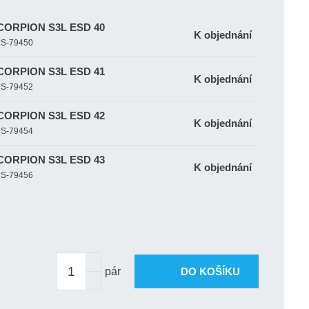
SCORPION S3L ESD 40
K objednání
t|S-79450
SCORPION S3L ESD 41
K objednání
t|S-79452
SCORPION S3L ESD 42
K objednání
t|S-79454
SCORPION S3L ESD 43
K objednání
t|S-79456
SCORPION S3L ESD 44
Skladem 1 pár
t|S-79458
SCORPION S3L ESD 45
K objednání
t|S-79460
pár
DO KOŠÍKU
SCORPION S3L ESD 46
K objednání
t|S-79462