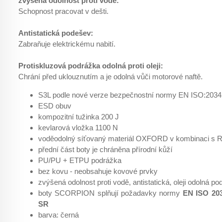
zvýšená odolnost proti vodě:
Schopnost pracovat v dešti.
Antistatická podešev:
Zabraňuje elektrickému nabití.
Protiskluzová podrážka odolná proti oleji:
Chrání před uklouznutím a je odolná vůči motorové naftě.
S3L podle nové verze bezpečnostní normy EN ISO:2034
ESD obuv
kompozitní tužinka 200 J
kevlarová vložka 1100 N
voděodolný síťovaný materiál OXFORD v kombinaci s
přední část boty je chráněna přírodní kůží
PU/PU + ETPU podrážka
bez kovu - neobsahuje kovové prvky
zvýšená odolnost proti vodě, antistatická, oleji odolná po
boty SCORPION splňují požadavky normy
EN ISO 203
SR
barva: černá