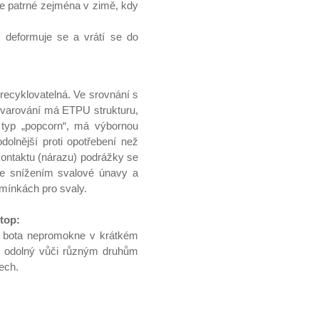
je patrné zejména v zimě, kdy
, deformuje se a vrátí se do
recyklovatelná. Ve srovnání s
varování má ETPU strukturu,
 typ „popcorn“, má výbornou
odolnější proti opotřebení než
ontaktu (nárazu) podrážky se
uje snížením svalové únavy a
dmínkách pro svaly.
top:
e bota nepromokne v krátkém
mi odolný vůči různým druhům
tech.