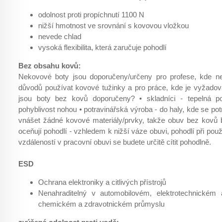
odolnost proti propíchnutí 1100 N
nižší hmotnost ve srovnání s kovovou vložkou
nevede chlad
vysoká flexibilita, která zaručuje pohodlí
Bez obsahu kovů:
Nekovové boty jsou doporučeny/určeny pro profese, kde n
důvodů používat kovové tužinky a pro práce, kde je vyžadov
jsou boty bez kovů doporučeny? • skladníci - tepelná po
pohyblivost nohou • potravinářská výroba - do haly, kde se pot
vnášet žádné kovové materiály/prvky, takže obuv bez kovů bu
oceňují pohodlí - vzhledem k nižší váze obuvi, pohodlí při po
vzdáleností v pracovní obuvi se budete určitě cítit pohodlně.
ESD
Ochrana elektroniky a citlivých přístrojů
Nenahraditelný v automobilovém, elektrotechnickém a
chemickém a zdravotnickém průmyslu