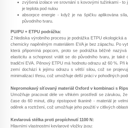
zvýšená izolace ve srovnání s kovovými tužinkami - to 
je teplota pod nulou
absorpce energie - když je na špičku aplikována síla
původního tvaru.
PU/PU + ETPU podrážka:
Z hlediska výrobního procesu je podrážka ETPU ekologická a 
chemicky napěněným materiálem EVA je bez zápachu. Po vyt
která připomíná popcorn, proto se podrážka běžně nazývá
elasticitu a schopnost vrátit se do původního tvaru, je také 
tradiční EVA. Pěnový ETPU má hodnotu odrazu až 60 %. Při k
zemí dochází k jejímu odrazu s větší silou, což se projev
minimalizací třesu, což umožňuje delší práci v pohodlných po
Nepromokavý síťovaný materiál Oxford v kombinaci s Rips
Umožňuje pracovat déle ve vlhkém prostředí se zárukou, ž
čase do 60 minut, díky ripstopové tkanině - materiál je vel
oděrek a roztržení, což umožňuje jeho použití v citlivých oblas
Kevlarová stélka proti propíchnutí 1100 N:
Hlavními vlastnostmi kevlarové vložky jsou: