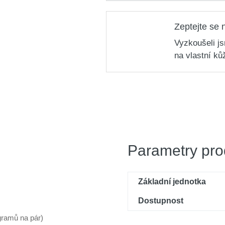
Boty kotníkové kožené 
Zeptejte se 
1 675 Kč
Kód produktu: varian
Vyzkoušeli j
Boty kotníkové kožené 
na vlastní ků
1 675 Kč
Kód produktu: varian
Parametry pro
Základní jednotka
Dostupnost
gramů na pár)