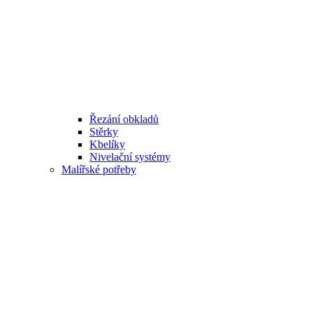
Řezání obkladů
Stěrky
Kbelíky
Nivelační systémy
Malířské potřeby