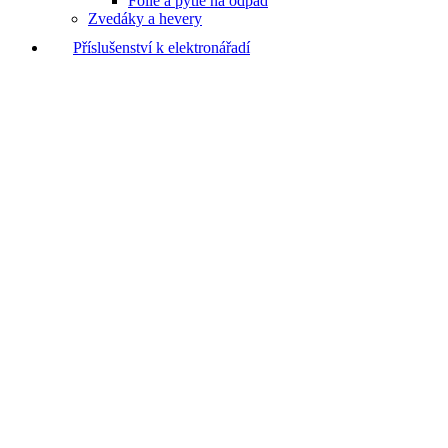
Fólie a pytle na odpad
Zvedáky a hevery
Příslušenství k elektronářadí