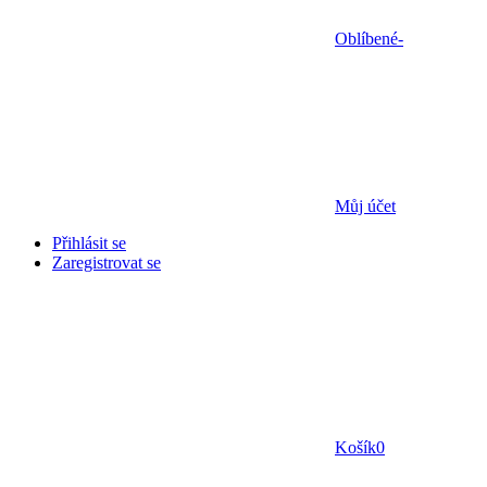
Oblíbené
-
Můj účet
Přihlásit se
Zaregistrovat se
Košík
0