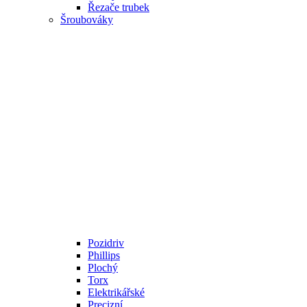
Řezače trubek
Šroubováky
Pozidriv
Phillips
Plochý
Torx
Elektrikářské
Precizní