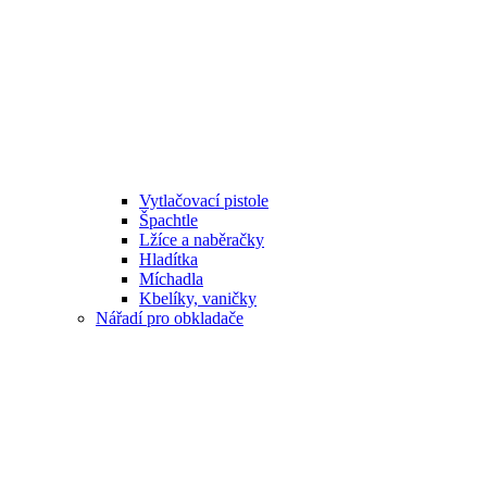
Vytlačovací pistole
Špachtle
Lžíce a naběračky
Hladítka
Míchadla
Kbelíky, vaničky
Nářadí pro obkladače