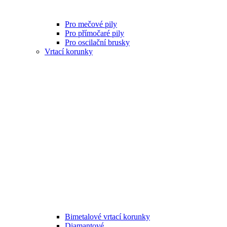
Pro mečové pily
Pro přímočaré pily
Pro oscilační brusky
Vrtací korunky
Bimetalové vrtací korunky
Diamantové