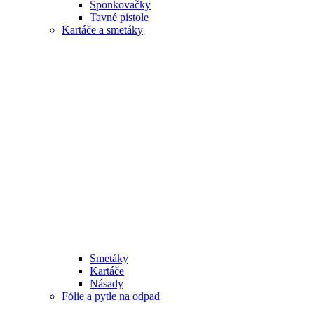
Sponkovačky
Tavné pistole
Kartáče a smetáky
Smetáky
Kartáče
Násady
Fólie a pytle na odpad