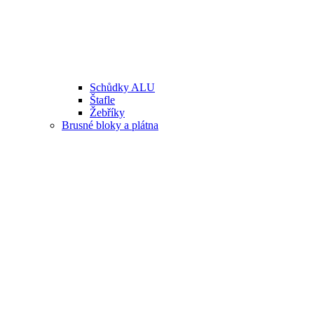
Schůdky ALU
Štafle
Žebříky
Brusné bloky a plátna