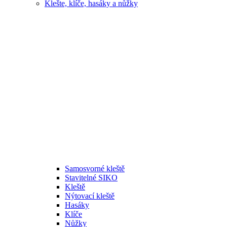
Klešte, klíče, hasáky a nůžky
Samosvorné kleště
Stavitelné SIKO
Kleště
Nýtovací kleště
Hasáky
Klíče
Nůžky