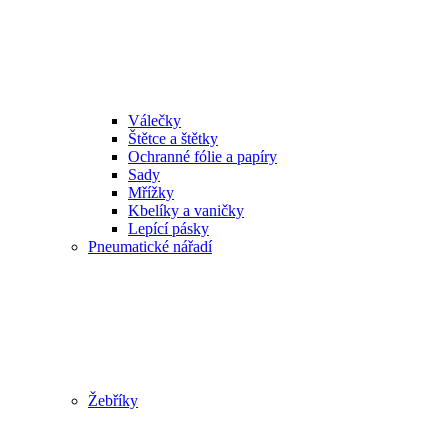
Válečky
Štětce a štětky
Ochranné fólie a papíry
Sady
Mřížky
Kbelíky a vaničky
Lepící pásky
Pneumatické nářadí
Žebříky