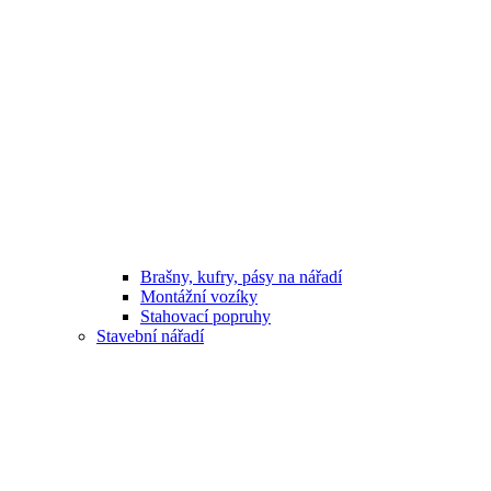
Brašny, kufry, pásy na nářadí
Montážní vozíky
Stahovací popruhy
Stavební nářadí