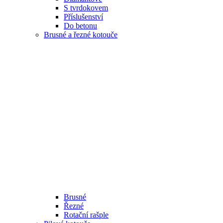
S tvrdokovem
Příslušenství
Do betonu
Brusné a řezné kotouče
Brusné
Řezné
Rotační rašple