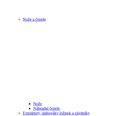
Nože a čepele
Nože
Náhradní čepele
Extraktory, stahováky ložisek a závitníky