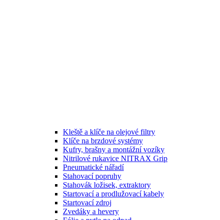
Kleště a klíče na olejové filtry
Klíče na brzdové systémy
Kufry, brašny a montážní vozíky
Nitrilové rukavice NITRAX Grip
Pneumatické nářadí
Stahovací popruhy
Stahovák ložisek, extraktory
Startovací a prodlužovací kabely
Startovací zdroj
Zvedáky a hevery