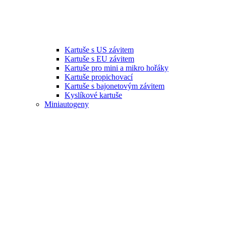
Kartuše s US závitem
Kartuše s EU závitem
Kartuše pro mini a mikro hořáky
Kartuše propichovací
Kartuše s bajonetovým závitem
Kyslíkové kartuše
Miniautogeny