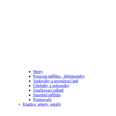
Metry
Posuvná měřítka - štěrbinoměry
Vodováhy a srovnávací latě
Úhelníky a pokosníky
Značkovací nářadí
Stavební měřidla
Popisovače
Kladiva, sekery, sekáče