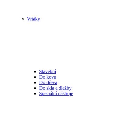
Vrtáky
Stavební
Do kovu
Do dřeva
Do skla a dlažby
Speciální nástroje