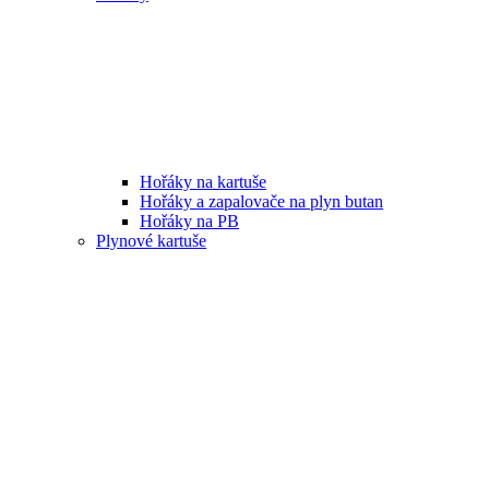
Hořáky na kartuše
Hořáky a zapalovače na plyn butan
Hořáky na PB
Plynové kartuše