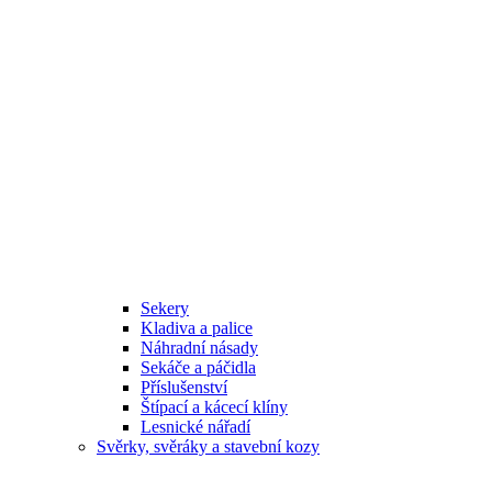
Sekery
Kladiva a palice
Náhradní násady
Sekáče a páčidla
Příslušenství
Štípací a kácecí klíny
Lesnické nářadí
Svěrky, svěráky a stavební kozy