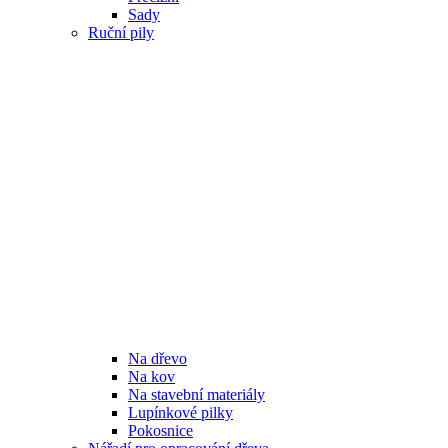
Sady
Ruční pily
Na dřevo
Na kov
Na stavební materiály
Lupínkové pilky
Pokosnice