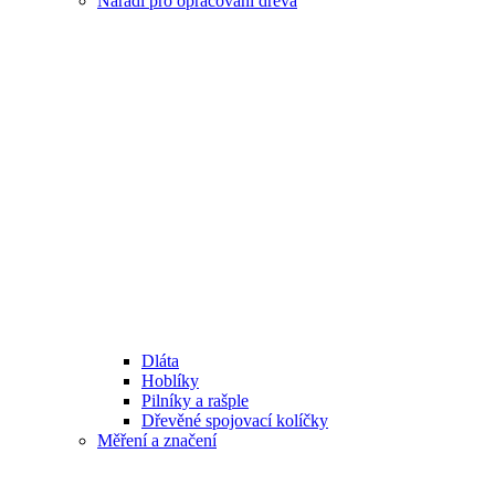
Nářadí pro opracování dřeva
Dláta
Hoblíky
Pilníky a rašple
Dřevěné spojovací kolíčky
Měření a značení