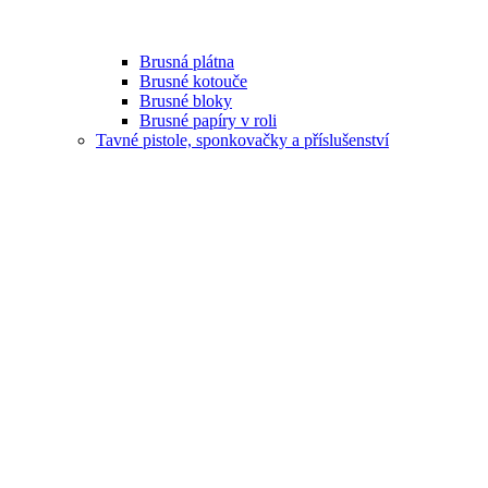
Brusná plátna
Brusné kotouče
Brusné bloky
Brusné papíry v roli
Tavné pistole, sponkovačky a příslušenství