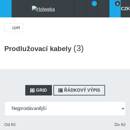
-
0
CZK
zpět
(3)
Prodlužovací kabely
GRID
ŘÁDKOVÝ VÝPIS
Od
Kč
Do
Kč