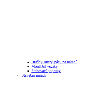
Brašny, kufry, pásy na nářadí
Montážní vozíky
Stahovací popruhy
Stavební nářadí