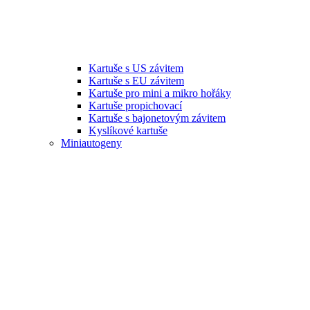
Kartuše s US závitem
Kartuše s EU závitem
Kartuše pro mini a mikro hořáky
Kartuše propichovací
Kartuše s bajonetovým závitem
Kyslíkové kartuše
Miniautogeny