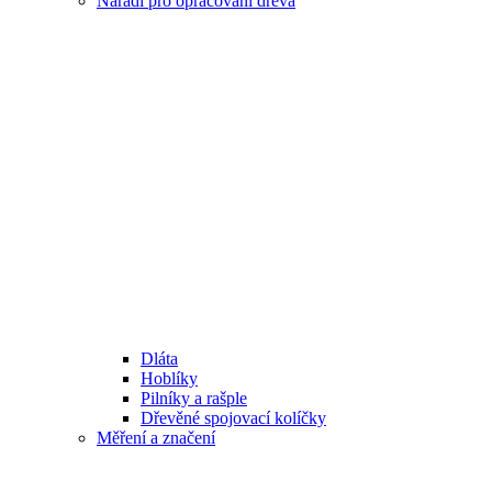
Nářadí pro opracování dřeva
Dláta
Hoblíky
Pilníky a rašple
Dřevěné spojovací kolíčky
Měření a značení