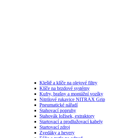
Kleště a klíče na olejové filtry
Klíče na brzdové systémy
Kufry, brašny a montážní vozíky
Nitrilové rukavice NITRAX Grip
Pneumatické nářadí
Stahovací popruhy
Stahovák ložisek, extraktory
Startovací a prodlužovací kabely
Startovací zdroj
Zvedáky a hevery