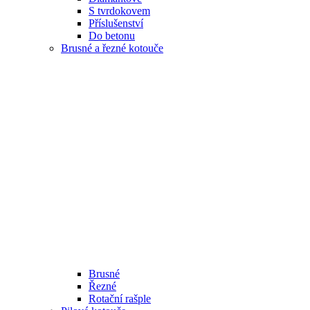
S tvrdokovem
Příslušenství
Do betonu
Brusné a řezné kotouče
Brusné
Řezné
Rotační rašple