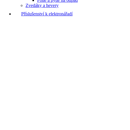
Fólie a pytle na odpad
Zvedáky a hevery
Příslušenství k elektronářadí