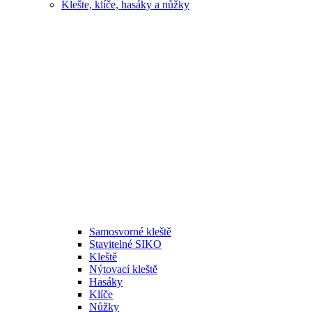
Klešte, klíče, hasáky a nůžky
Samosvorné kleště
Stavitelné SIKO
Kleště
Nýtovací kleště
Hasáky
Klíče
Nůžky