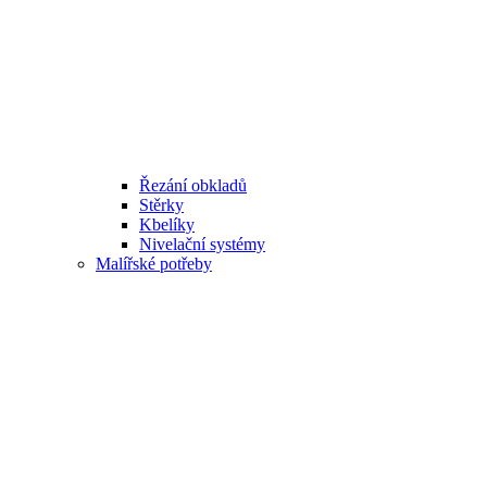
Řezání obkladů
Stěrky
Kbelíky
Nivelační systémy
Malířské potřeby