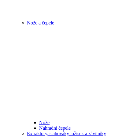
Nože a čepele
Nože
Náhradní čepele
Extraktory, stahováky ložisek a závitníky