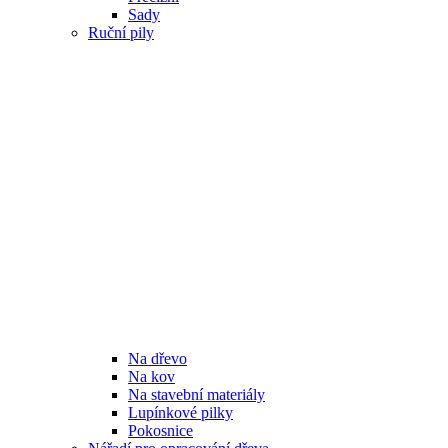
Sady
Ruční pily
Na dřevo
Na kov
Na stavební materiály
Lupínkové pilky
Pokosnice