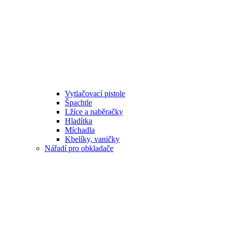
Vytlačovací pistole
Špachtle
Lžíce a naběračky
Hladítka
Míchadla
Kbelíky, vaničky
Nářadí pro obkladače