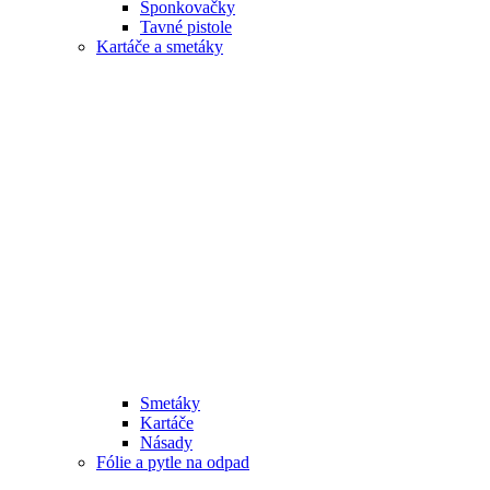
Sponkovačky
Tavné pistole
Kartáče a smetáky
Smetáky
Kartáče
Násady
Fólie a pytle na odpad