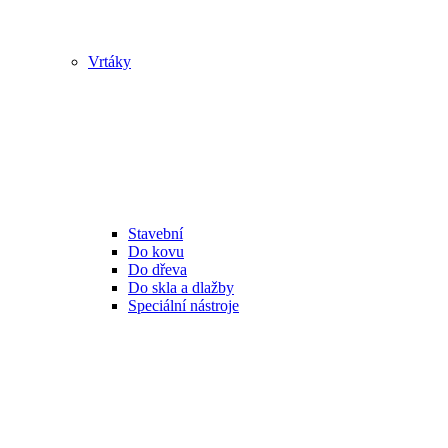
Vrtáky
Stavební
Do kovu
Do dřeva
Do skla a dlažby
Speciální nástroje