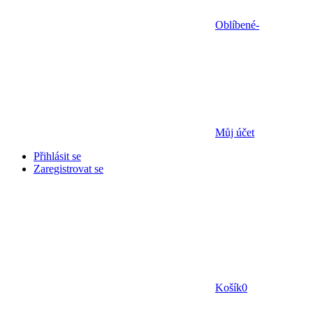
Oblíbené
-
Můj účet
Přihlásit se
Zaregistrovat se
Košík
0