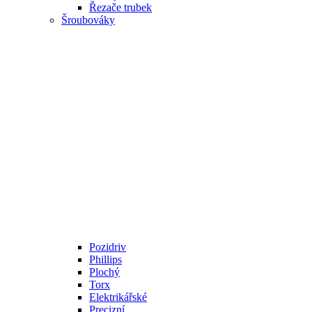
Řezače trubek
Šroubováky
Pozidriv
Phillips
Plochý
Torx
Elektrikářské
Precizní