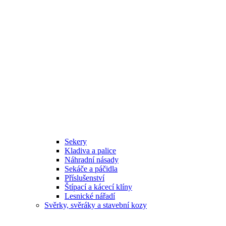
Sekery
Kladiva a palice
Náhradní násady
Sekáče a páčidla
Příslušenství
Štípací a kácecí klíny
Lesnické nářadí
Svěrky, svěráky a stavební kozy