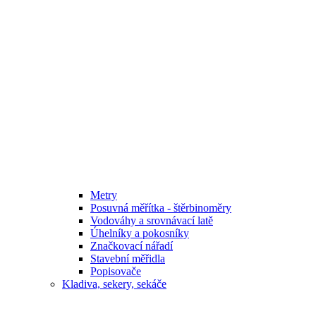
Metry
Posuvná měřítka - štěrbinoměry
Vodováhy a srovnávací latě
Úhelníky a pokosníky
Značkovací nářadí
Stavební měřidla
Popisovače
Kladiva, sekery, sekáče