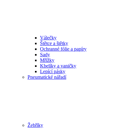
Válečky
Štětce a štětky
Ochranné fólie a papíry
Sady
Mřížky
Kbelíky a vaničky
Lepící pásky
Pneumatické nářadí
Žebříky