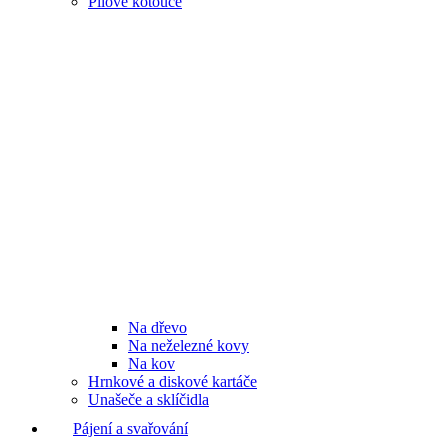
Pilové kotouče
Na dřevo
Na neželezné kovy
Na kov
Hrnkové a diskové kartáče
Unašeče a sklíčidla
Pájení a svařování