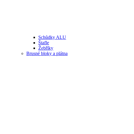
Schůdky ALU
Štafle
Žebříky
Brusné bloky a plátna