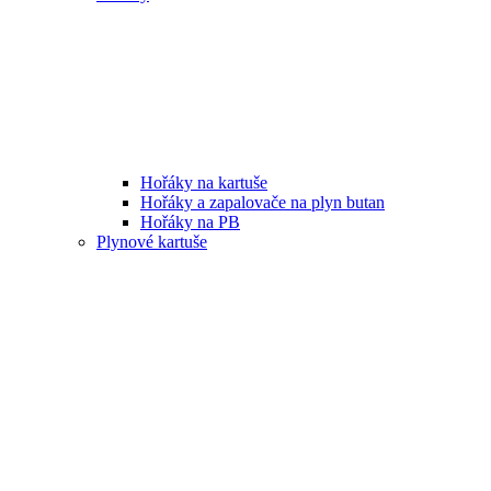
Hořáky na kartuše
Hořáky a zapalovače na plyn butan
Hořáky na PB
Plynové kartuše