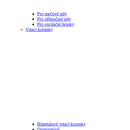
Pro mečové pily
Pro přímočaré pily
Pro oscilační brusky
Vrtací korunky
Bimetalové vrtací korunky
Diamantové