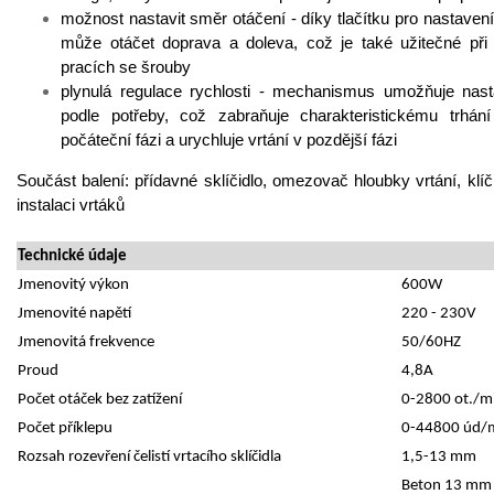
možnost nastavit směr otáčení - díky tlačítku pro nastavení
může otáčet doprava a doleva, což je také užitečné při
pracích se šrouby
plynulá regulace rychlosti - mechanismus umožňuje nasta
podle potřeby, což zabraňuje charakteristickému trhání
počáteční fázi a urychluje vrtání v pozdější fázi
Součást balení: přídavné sklíčidlo, omezovač hloubky vrtání, klíč
instalaci vrtáků
Technické údaje
Jmenovitý výkon
600W
Jmenovité napětí
220 - 230V
Jmenovitá frekvence
50/60HZ
Proud
4,8A
Počet otáček bez zatížení
0-2800 ot./m
Počet příklepu
0-44800 úd/
Rozsah rozevření čelistí vrtacího sklíčidla
1,5-13 mm
Beton 13 mm