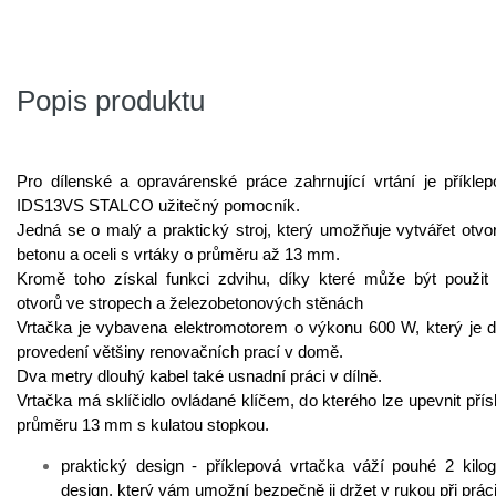
Popis produktu
Pro dílenské a opravárenské práce zahrnující vrtání je příkle
IDS13VS STALCO užitečný pomocník.
Jedná se o malý a praktický stroj, který umožňuje vytvářet otvo
betonu a oceli s vrtáky o průměru až 13 mm.
Kromě toho získal funkci zdvihu, díky které může být použit 
otvorů ve stropech a železobetonových stěnách
Vrtačka je vybavena elektromotorem o výkonu 600 W, který je d
provedení většiny renovačních prací v domě.
Dva metry dlouhý kabel také usnadní práci v dílně.
Vrtačka má sklíčidlo ovládané klíčem, do kterého lze upevnit přís
průměru 13 mm s kulatou stopkou.
praktický design - příklepová vrtačka váží pouhé 2 kil
design, který vám umožní bezpečně ji držet v rukou při prác