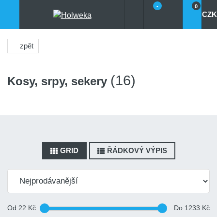
-
0
CZK
zpět
(16)
Kosy, srpy, sekery
GRID
ŘÁDKOVÝ VÝPIS
Od
22
Kč
Do
1233
Kč