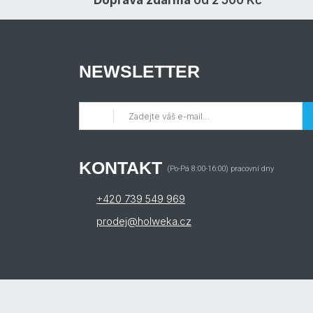
Doprava zdarma
od 2 500 Kč
NEWSLETTER
KONTAKT
(Po-Pá 8:00-16:00) pracovní dny
+420 739 549 969
prodej@holweka.cz