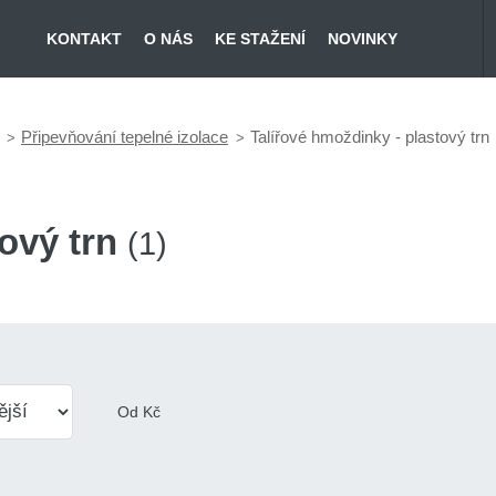
KONTAKT
O NÁS
KE STAŽENÍ
NOVINKY
Připevňování tepelné izolace
Talířové hmoždinky - plastový trn
tový trn
(1)
Od
Kč