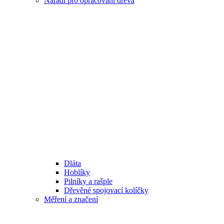
Nářadí pro opracování dřeva
Dláta
Hoblíky
Pilníky a rašple
Dřevěné spojovací kolíčky
Měření a značení