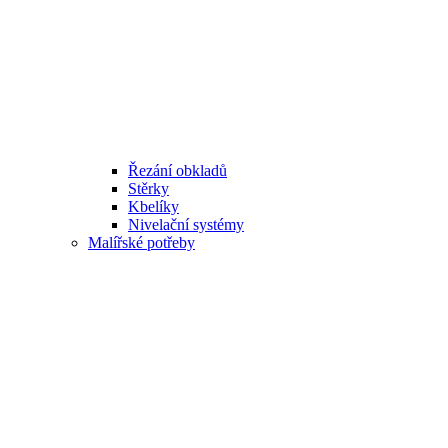
Řezání obkladů
Stěrky
Kbelíky
Nivelační systémy
Malířské potřeby