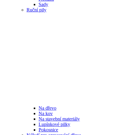
Sady
Ruční pily
Na dřevo
Na kov
Na stavební materiály
Lupínkové pilky
Pokosnice