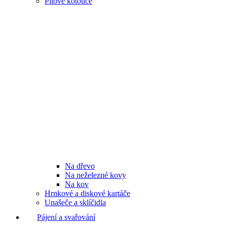
Pilové kotouče
Na dřevo
Na neželezné kovy
Na kov
Hrnkové a diskové kartáče
Unašeče a sklíčidla
Pájení a svařování