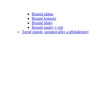
Brusná plátna
Brusné kotouče
Brusné bloky
Brusné papíry v roli
Tavné pistole, sponkovačky a příslušenství