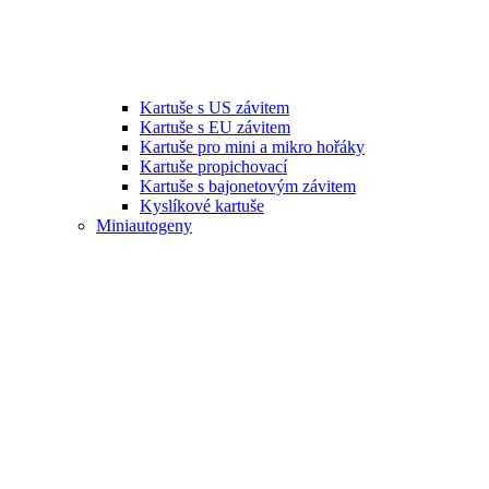
Kartuše s US závitem
Kartuše s EU závitem
Kartuše pro mini a mikro hořáky
Kartuše propichovací
Kartuše s bajonetovým závitem
Kyslíkové kartuše
Miniautogeny