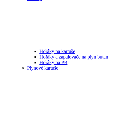
Hořáky na kartuše
Hořáky a zapalovače na plyn butan
Hořáky na PB
Plynové kartuše