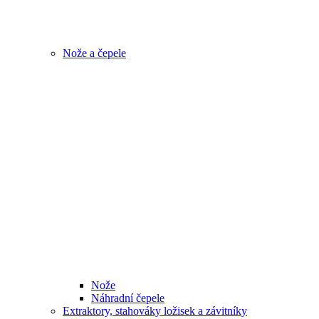
Nože a čepele
Nože
Náhradní čepele
Extraktory, stahováky ložisek a závitníky