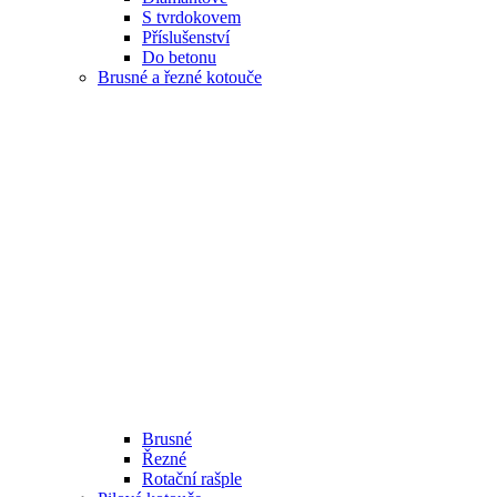
S tvrdokovem
Příslušenství
Do betonu
Brusné a řezné kotouče
Brusné
Řezné
Rotační rašple