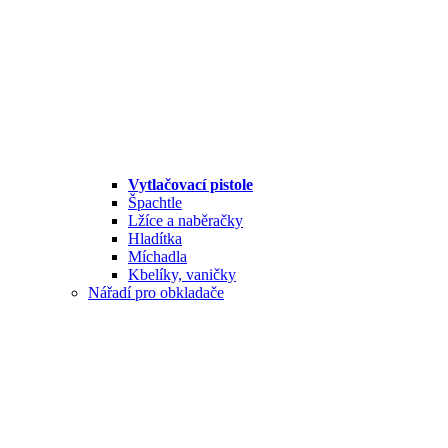
Vytlačovací pistole
Špachtle
Lžíce a naběračky
Hladítka
Míchadla
Kbelíky, vaničky
Nářadí pro obkladače