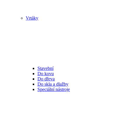
Vrtáky
Stavební
Do kovu
Do dřeva
Do skla a dlažby
Speciální nástroje