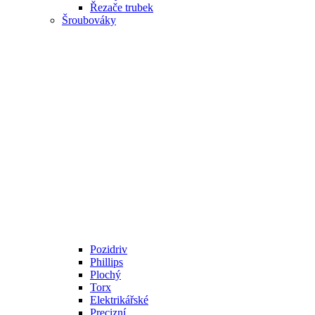
Řezače trubek
Šroubováky
Pozidriv
Phillips
Plochý
Torx
Elektrikářské
Precizní