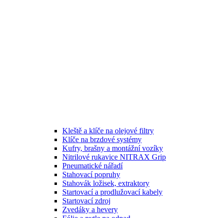
Kleště a klíče na olejové filtry
Klíče na brzdové systémy
Kufry, brašny a montážní vozíky
Nitrilové rukavice NITRAX Grip
Pneumatické nářadí
Stahovací popruhy
Stahovák ložisek, extraktory
Startovací a prodlužovací kabely
Startovací zdroj
Zvedáky a hevery