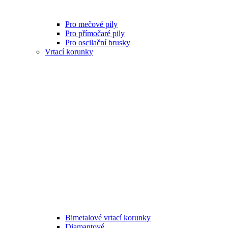
Pro mečové pily
Pro přímočaré pily
Pro oscilační brusky
Vrtací korunky
Bimetalové vrtací korunky
Diamantové