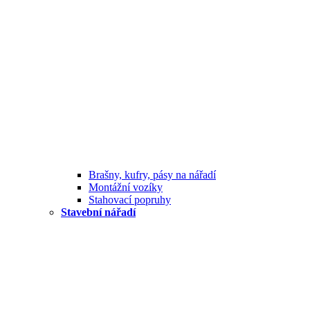
Brašny, kufry, pásy na nářadí
Montážní vozíky
Stahovací popruhy
Stavební nářadí