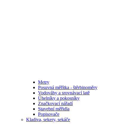
Metry
Posuvná měřítka - štěrbinoměry
Vodováhy a srovnávací latě
Úhelníky a pokosníky
Značkovací nářadí
Stavební měřidla
Popisovače
Kladiva, sekery, sekáče