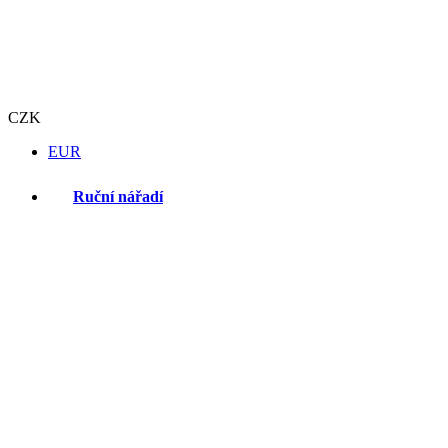
CZK
EUR
Ruční nářadí