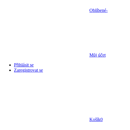
Oblíbené
-
Můj účet
Přihlásit se
Zaregistrovat se
Košík
0