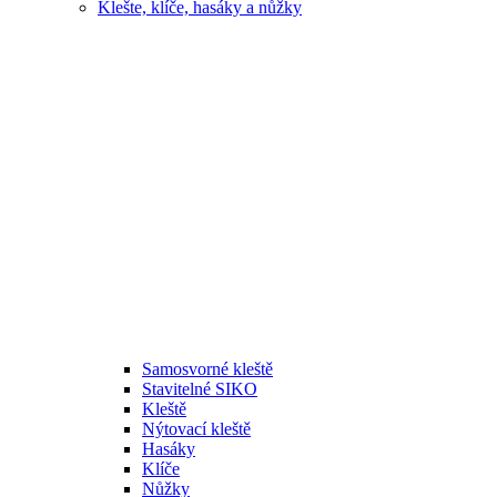
Klešte, klíče, hasáky a nůžky
Samosvorné kleště
Stavitelné SIKO
Kleště
Nýtovací kleště
Hasáky
Klíče
Nůžky