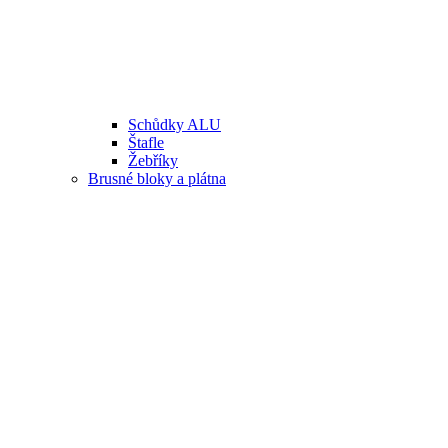
Schůdky ALU
Štafle
Žebříky
Brusné bloky a plátna