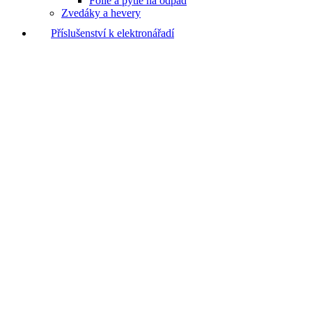
Fólie a pytle na odpad
Zvedáky a hevery
Příslušenství k elektronářadí