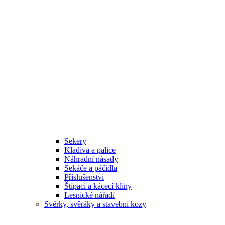
Sekery
Kladiva a palice
Náhradní násady
Sekáče a páčidla
Příslušenství
Štípací a kácecí klíny
Lesnické nářadí
Svěrky, svěráky a stavební kozy