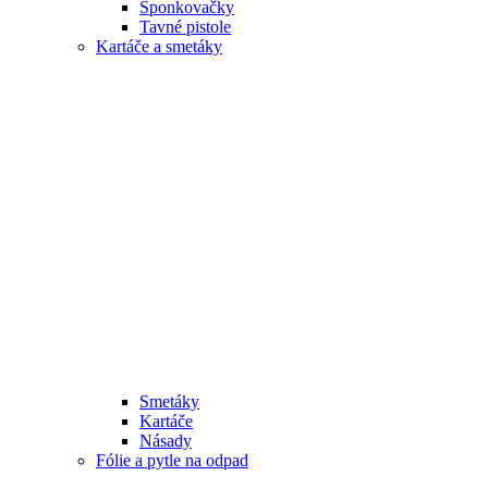
Sponkovačky
Tavné pistole
Kartáče a smetáky
Smetáky
Kartáče
Násady
Fólie a pytle na odpad