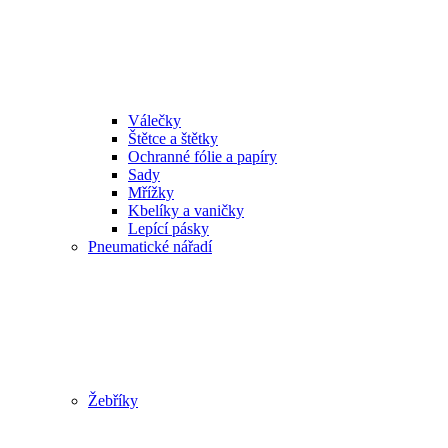
Válečky
Štětce a štětky
Ochranné fólie a papíry
Sady
Mřížky
Kbelíky a vaničky
Lepící pásky
Pneumatické nářadí
Žebříky