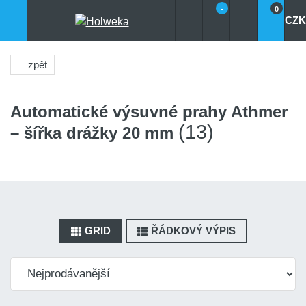
-
0
CZK
zpět
Automatické výsuvné prahy Athmer
(13)
– šířka drážky 20 mm
GRID
ŘÁDKOVÝ VÝPIS