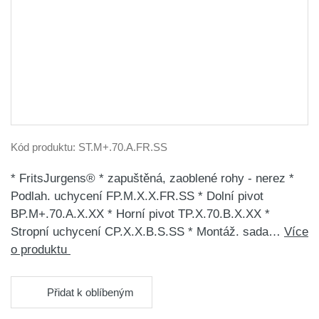
Kód produktu:
ST.M+.70.A.FR.SS
* FritsJurgens® * zapuštěná, zaoblené rohy - nerez *
Podlah. uchycení FP.M.X.X.FR.SS * Dolní pivot
BP.M+.70.A.X.XX * Horní pivot TP.X.70.B.X.XX *
Stropní uchycení CP.X.X.B.S.SS * Montáž. sada…
Více
o produktu
Přidat k oblíbeným