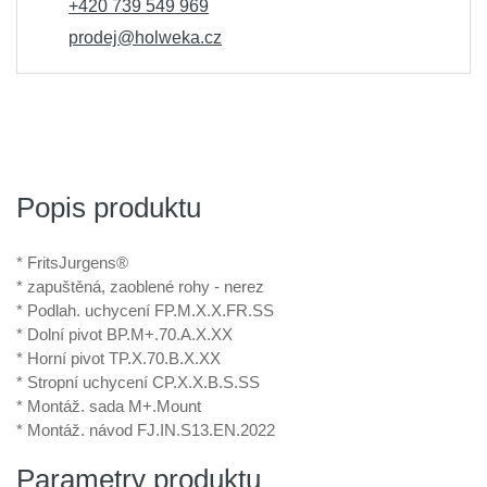
+420 739 549 969
prodej@holweka.cz
Popis produktu
* FritsJurgens®
* zapuštěná, zaoblené rohy - nerez
* Podlah. uchycení FP.M.X.X.FR.SS
* Dolní pivot BP.M+.70.A.X.XX
* Horní pivot TP.X.70.B.X.XX
* Stropní uchycení CP.X.X.B.S.SS
* Montáž. sada M+.Mount
* Montáž. návod FJ.IN.S13.EN.2022
Parametry produktu