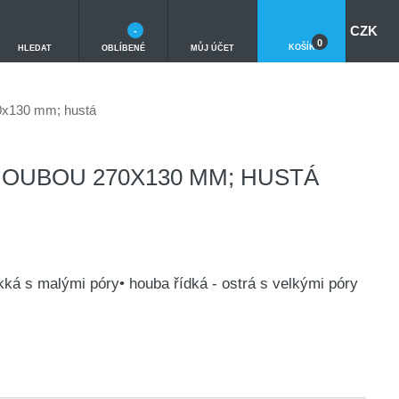
CZK
-
0
KOŠÍK
HLEDAT
OBLÍBENÉ
MŮJ ÚČET
0x130 mm; hustá
HOUBOU 270X130 MM; HUSTÁ
kká s malými póry• houba řídká - ostrá s velkými póry