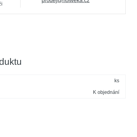
prodej@holweka.cz
ži
duktu
ks
K objednání