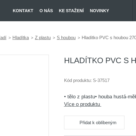
KONTAKT
O NÁS
KE STAŽENÍ
NOVINKY
řadí
Hladítka
Z plastu
S houbou
Hladítko PVC s houbou 27
HLADÍTKO PVC S 
Kód produktu:
S-37517
• tělo z plastu• houba hustá-mě
Více o produktu
Přidat k oblíbeným