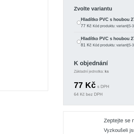
Zvolte variantu
Hladítko PVC s houbou 2
77 Kč
Kód produktu: variant|S-
Hladítko PVC s houbou 2
81 Kč
Kód produktu: variant|S-
K objednání
Základní jednotka:
ks
77
Kč
s DPH
64
Kč bez DPH
Zeptejte se 
Vyzkoušeli j