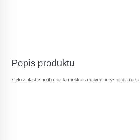
Popis produktu
• tělo z plastu• houba hustá-měkká s malými póry• houba řídká 