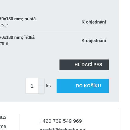
70x130 mm; hustá
K objednání
37517
70x130 mm; řídká
K objednání
37519
HLÍDACÍ PES
ks
DO KOŠÍKU
nás
+420 739 549 969
sme