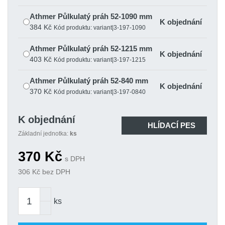
Athmer Půlkulatý práh 52-1090 mm
K objednání
384 Kč
Kód produktu: variant|3-197-1090
Athmer Půlkulatý práh 52-1215 mm
K objednání
403 Kč
Kód produktu: variant|3-197-1215
Athmer Půlkulatý práh 52-840 mm
K objednání
370 Kč
Kód produktu: variant|3-197-0840
Athmer Půlkulatý práh 52-965 mm
K objednání
K objednání
374 Kč
Kód produktu: variant|3-197-0965
HLÍDACÍ PES
Základní jednotka:
ks
370
Kč
s DPH
306
Kč bez DPH
ks