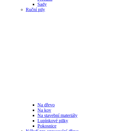
Sady
Ruční pily
Na dřevo
Na kov
Na stavební materiály
Lupínkové pilky
Pokosnice