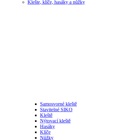
Klešte, klíče, hasáky a nůžky
Samosvorné kleště
Stavitelné SIKO
Kleště
Nýtovací kleště
Hasáky
Klíče
Nůžky