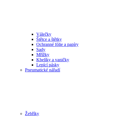
Válečky
Štětce a štětky
Ochranné fólie a papíry
Sady
Mřížky
Kbelíky a vaničky
Lepící pásky
Pneumatické nářadí
Žebříky