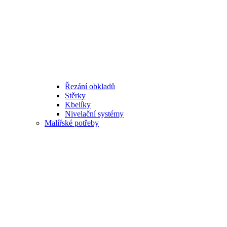
Řezání obkladů
Stěrky
Kbelíky
Nivelační systémy
Malířské potřeby