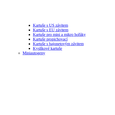
Kartuše s US závitem
Kartuše s EU závitem
Kartuše pro mini a mikro hořáky
Kartuše propichovací
Kartuše s bajonetovým závitem
Kyslíkové kartuše
Miniautogeny