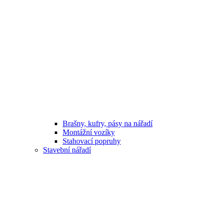
Brašny, kufry, pásy na nářadí
Montážní vozíky
Stahovací popruhy
Stavební nářadí