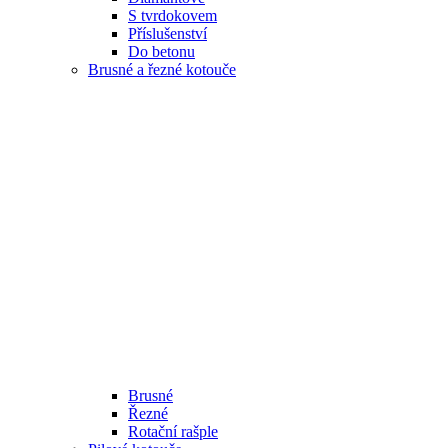
S tvrdokovem
Příslušenství
Do betonu
Brusné a řezné kotouče
Brusné
Řezné
Rotační rašple