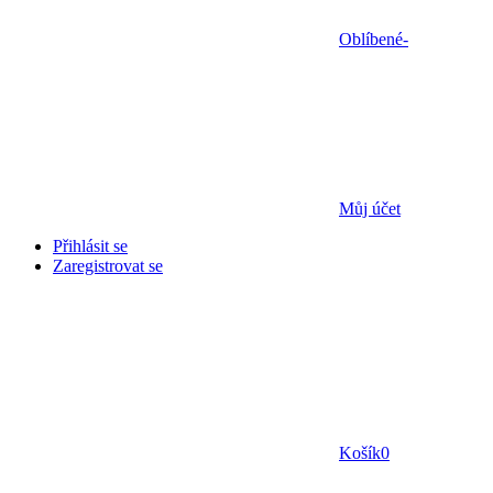
Oblíbené
-
Můj účet
Přihlásit se
Zaregistrovat se
Košík
0