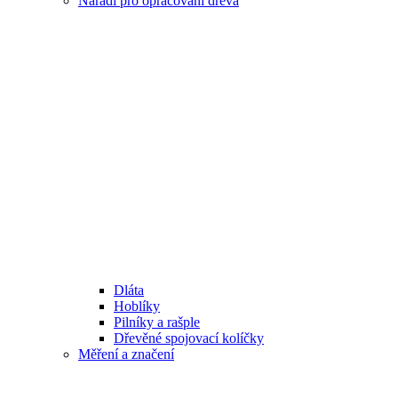
Nářadí pro opracování dřeva
Dláta
Hoblíky
Pilníky a rašple
Dřevěné spojovací kolíčky
Měření a značení