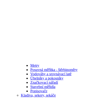
Metry
Posuvná měřítka - štěrbinoměry
Vodováhy a srovnávací latě
Úhelníky a pokosníky
Značkovací nářadí
Stavební měřidla
Popisovače
Kladiva, sekery, sekáče