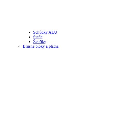
Schůdky ALU
Štafle
Žebříky
Brusné bloky a plátna