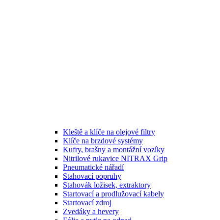
Kleště a klíče na olejové filtry
Klíče na brzdové systémy
Kufry, brašny a montážní vozíky
Nitrilové rukavice NITRAX Grip
Pneumatické nářadí
Stahovací popruhy
Stahovák ložisek, extraktory
Startovací a prodlužovací kabely
Startovací zdroj
Zvedáky a hevery