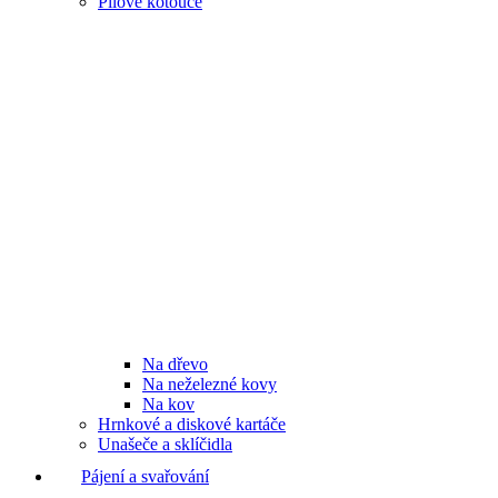
Pilové kotouče
Na dřevo
Na neželezné kovy
Na kov
Hrnkové a diskové kartáče
Unašeče a sklíčidla
Pájení a svařování