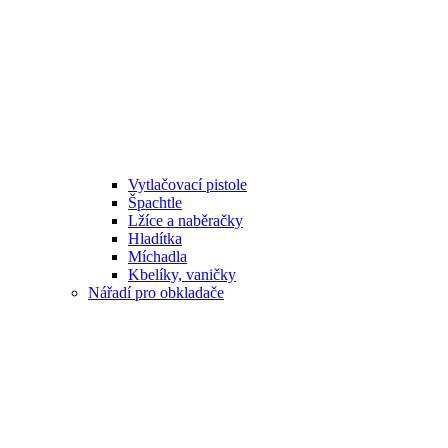
Vytlačovací pistole
Špachtle
Lžíce a naběračky
Hladítka
Míchadla
Kbelíky, vaničky
Nářadí pro obkladače