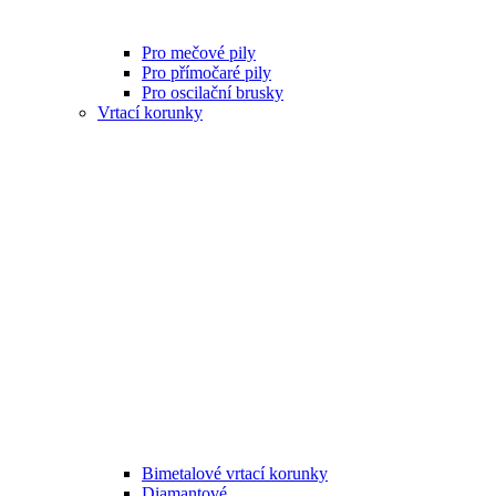
Pro mečové pily
Pro přímočaré pily
Pro oscilační brusky
Vrtací korunky
Bimetalové vrtací korunky
Diamantové