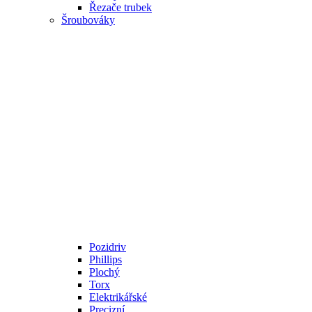
Řezače trubek
Šroubováky
Pozidriv
Phillips
Plochý
Torx
Elektrikářské
Precizní