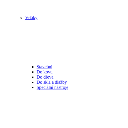
Vrtáky
Stavební
Do kovu
Do dřeva
Do skla a dlažby
Speciální nástroje