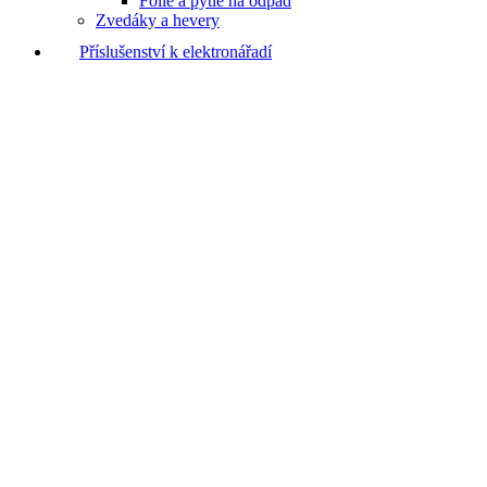
Fólie a pytle na odpad
Zvedáky a hevery
Příslušenství k elektronářadí