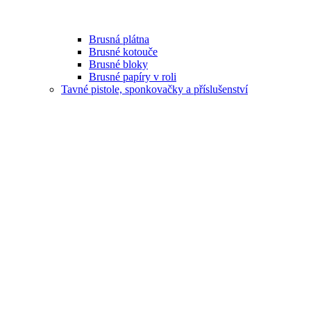
Brusná plátna
Brusné kotouče
Brusné bloky
Brusné papíry v roli
Tavné pistole, sponkovačky a příslušenství