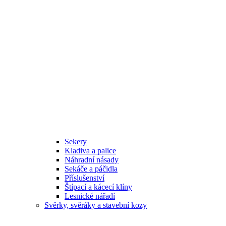
Sekery
Kladiva a palice
Náhradní násady
Sekáče a páčidla
Příslušenství
Štípací a kácecí klíny
Lesnické nářadí
Svěrky, svěráky a stavební kozy