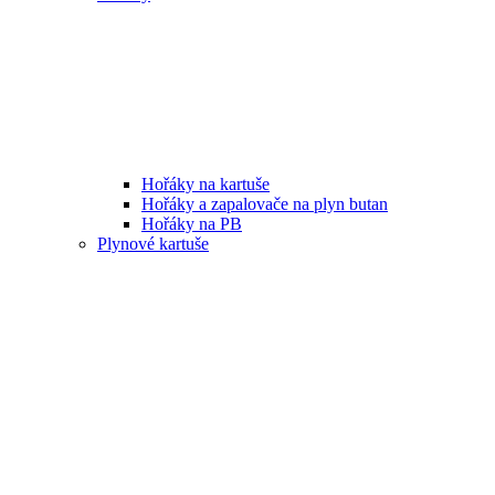
Hořáky na kartuše
Hořáky a zapalovače na plyn butan
Hořáky na PB
Plynové kartuše