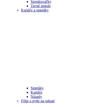
Sponkovačky
Tavné pistole
Kartáče a smetáky
Smetáky
Kartáče
Násady
Fólie a pytle na odpad