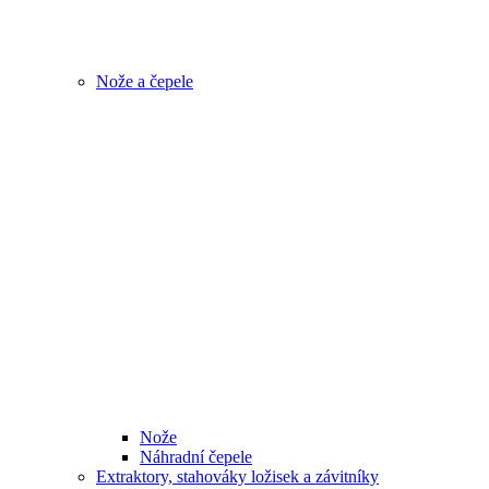
Nože a čepele
Nože
Náhradní čepele
Extraktory, stahováky ložisek a závitníky