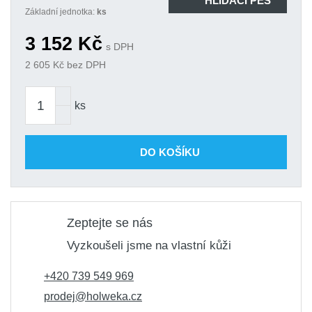
HLÍDACÍ PES
objednání
Základní jednotka:
ks
3 002 Kč
Kód produktu: variant|1-845-0708-1
3 152
Kč
Athmer Schall-Ex Slide M-12 WS ZA-R
s DPH
K
833 mm
2 605
Kč bez DPH
objednání
3 002 Kč
Kód produktu: variant|1-845-0833-1
Athmer Schall-Ex Slide M-12 WS ZA-R
ks
K
958 mm
objednání
3 054 Kč
Kód produktu: variant|1-845-0958-1
DO KOŠÍKU
Zeptejte se nás
Vyzkoušeli jsme na vlastní kůži
+420 739 549 969
prodej@holweka.cz