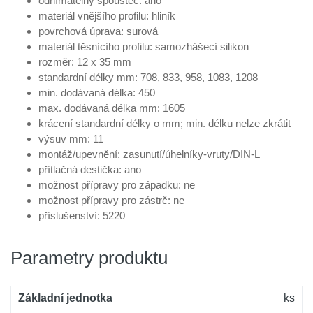
odnímatelný spouštěč: ano
materiál vnějšího profilu: hliník
povrchová úprava: surová
materiál těsnícího profilu: samozhášecí silikon
rozměr: 12 x 35 mm
standardní délky mm: 708, 833, 958, 1083, 1208
min. dodávaná délka: 450
max. dodávaná délka mm: 1605
krácení standardní délky o mm; min. délku nelze zkrátit
výsuv mm: 11
montáž/upevnění: zasunutí/úhelníky-vruty/DIN-L
přítlačná destička: ano
možnost přípravy pro západku: ne
možnost přípravy pro zástrč: ne
příslušenství: 5220
Parametry produktu
Základní jednotka
ks