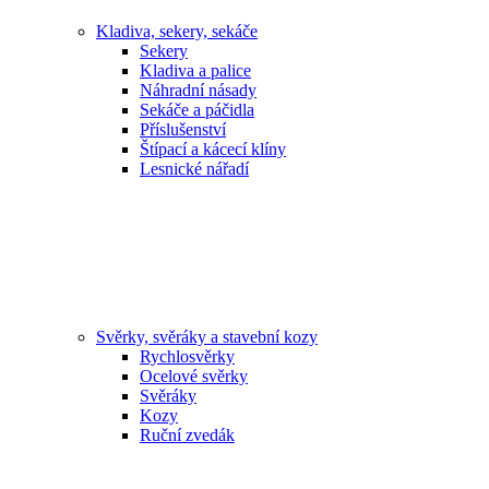
Kladiva, sekery, sekáče
Sekery
Kladiva a palice
Náhradní násady
Sekáče a páčidla
Příslušenství
Štípací a kácecí klíny
Lesnické nářadí
Svěrky, svěráky a stavební kozy
Rychlosvěrky
Ocelové svěrky
Svěráky
Kozy
Ruční zvedák