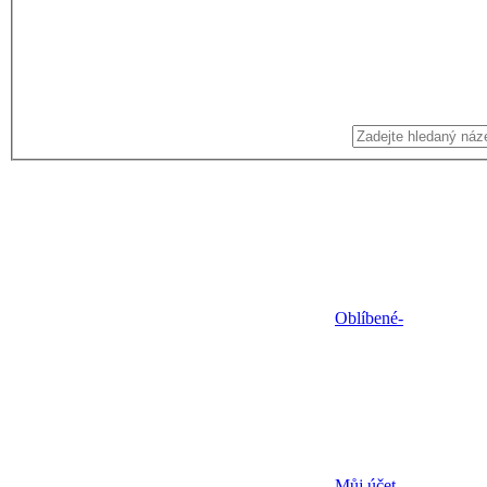
Oblíbené
-
Můj účet