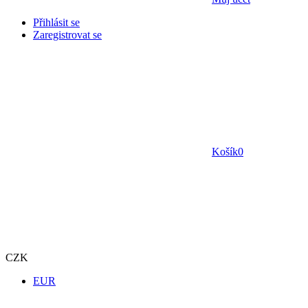
Přihlásit se
Zaregistrovat se
Košík
0
CZK
EUR