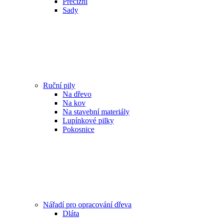
Precizní
Sady
Ruční pily
Na dřevo
Na kov
Na stavební materiály
Lupínkové pilky
Pokosnice
Nářadí pro opracování dřeva
Dláta