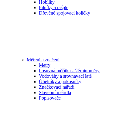
Hoblíky
Pilníky a rašple
Dřevěné spojovací kolíčky
Měření a značení
Metry
Posuvná měřítka - štěrbinoměry
Vodováhy a srovnávací latě
Úhelníky a pokosníky
Značkovací nářadí
Stavební měřidla
Popisovače