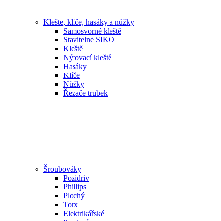
Klešte, klíče, hasáky a nůžky
Samosvorné kleště
Stavitelné SIKO
Kleště
Nýtovací kleště
Hasáky
Klíče
Nůžky
Řezače trubek
Šroubováky
Pozidriv
Phillips
Plochý
Torx
Elektrikářské