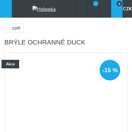
-
0
CZK
zpět
BRÝLE OCHRANNÉ DUCK
Akce
-15 %