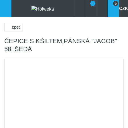
-
0
CZK
zpět
ČEPICE S KŠILTEM,PÁNSKÁ "JACOB"
58; ŠEDÁ