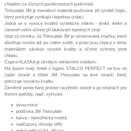
chladem za různých povětrnostních podmínek.
Thinsulate 3M je inovativní materiál používaný při výrobě čepic,
který poskytuje vynikající tepelnou izolaci.
Jedná se o vysoce kvalitní syntetické vlákno - tenké, lehké a
zároveň velmi účinné při blokování tepelných ztrát.
Stojí za zmínku, že Thinsulate 3M je renomovaná značka, které
důvěřuje mnoho lidí po celém světě, a proto jsou čepice s tímto
materiálem zárukou vysoké kvality a účinné ochrany proti
chladu.
Čepice ALASKA je skvělým reklamním médiem.
Má pouze malý štítek s logem STALCO PERFECT na švu na
zadní straně a štítek 3M Thinsulate na levé straně, který
potvrzuje vysokou kvalitu.
Záměrně ponechaný prostor na přední straně a po stranách pro
firemní potřeby, např. vyšívání.
dvouvrstvá
podšívka 3M Thinsulate
barva - námořnická modrá
nadčasový ohrnutý střih
jedna velikost 54 - 60 cm