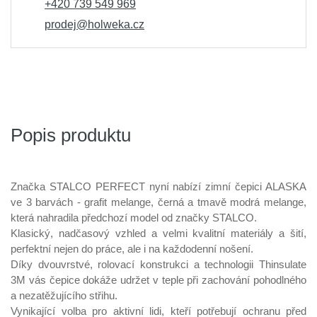
+420 739 549 969
prodej@holweka.cz
Popis produktu
Značka STALCO PERFECT nyní nabízí zimní čepici ALASKA
ve 3 barvách - grafit melange, černá a tmavě modrá melange,
která nahradila předchozí model od značky STALCO.
Klasický, nadčasový vzhled a velmi kvalitní materiály a šití,
perfektní nejen do práce, ale i na každodenní nošení.
Díky dvouvrstvé, rolovací konstrukci a technologii Thinsulate
3M vás čepice dokáže udržet v teple při zachování pohodlného
a nezatěžujícího střihu.
Vynikající volba pro aktivní lidi, kteří potřebují ochranu před