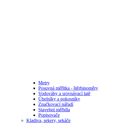
Metry
Posuvná měřítka - štěrbinoměry
Vodováhy a srovnávací latě
Úhelníky a pokosníky
Značkovací nářadí
Stavební měřidla
Popisovače
Kladiva, sekery, sekáče