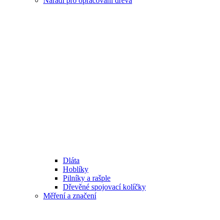
Nářadí pro opracování dřeva
Dláta
Hoblíky
Pilníky a rašple
Dřevěné spojovací kolíčky
Měření a značení