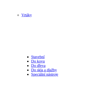
Vrtáky
Stavební
Do kovu
Do dřeva
Do skla a dlažby
Speciální nástroje