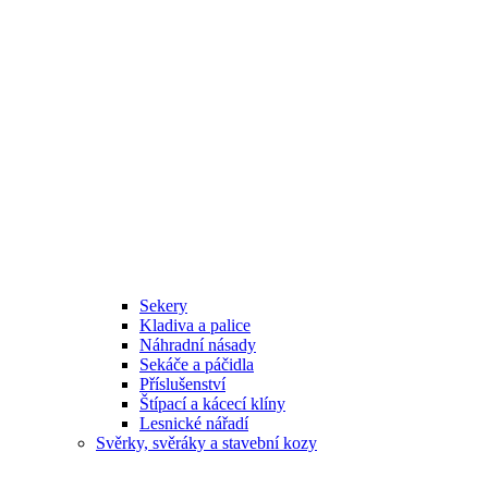
Sekery
Kladiva a palice
Náhradní násady
Sekáče a páčidla
Příslušenství
Štípací a kácecí klíny
Lesnické nářadí
Svěrky, svěráky a stavební kozy