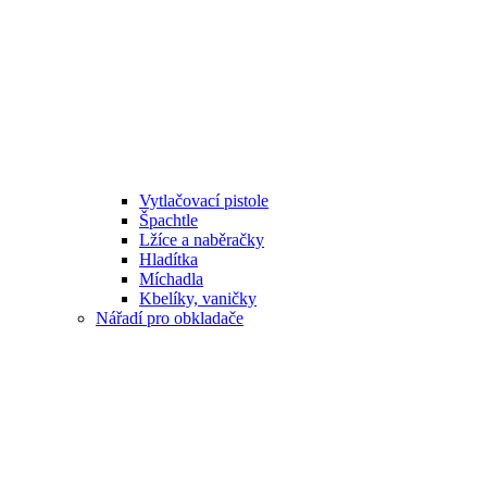
Vytlačovací pistole
Špachtle
Lžíce a naběračky
Hladítka
Míchadla
Kbelíky, vaničky
Nářadí pro obkladače