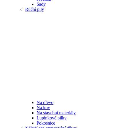
Sady
Ruční pily
Na dřevo
Na kov
Na stavební materiály
Lupínkové pilky
Pokosnice