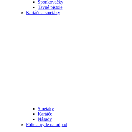
Sponkovačky
Tavné pistole
Kartáče a smetáky
Smetáky
Kartáče
Násady
Fólie a pytle na odpad