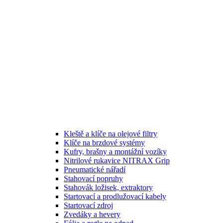
Kleště a klíče na olejové filtry
Klíče na brzdové systémy
Kufry, brašny a montážní vozíky
Nitrilové rukavice NITRAX Grip
Pneumatické nářadí
Stahovací popruhy
Stahovák ložisek, extraktory
Startovací a prodlužovací kabely
Startovací zdroj
Zvedáky a hevery