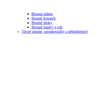
Brusná plátna
Brusné kotouče
Brusné bloky
Brusné papíry v roli
Tavné pistole, sponkovačky a příslušenství