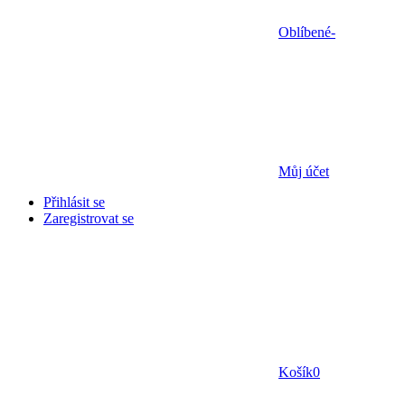
Oblíbené
-
Můj účet
Přihlásit se
Zaregistrovat se
Košík
0