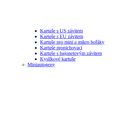
Kartuše s US závitem
Kartuše s EU závitem
Kartuše pro mini a mikro hořáky
Kartuše propichovací
Kartuše s bajonetovým závitem
Kyslíkové kartuše
Miniautogeny