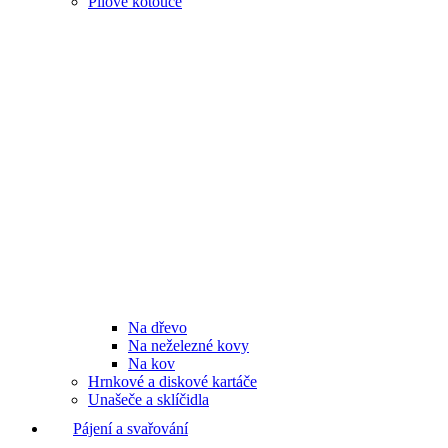
Pilové kotouče
Na dřevo
Na neželezné kovy
Na kov
Hrnkové a diskové kartáče
Unašeče a sklíčidla
Pájení a svařování