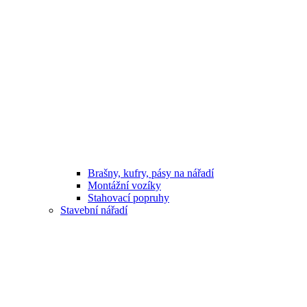
Brašny, kufry, pásy na nářadí
Montážní vozíky
Stahovací popruhy
Stavební nářadí