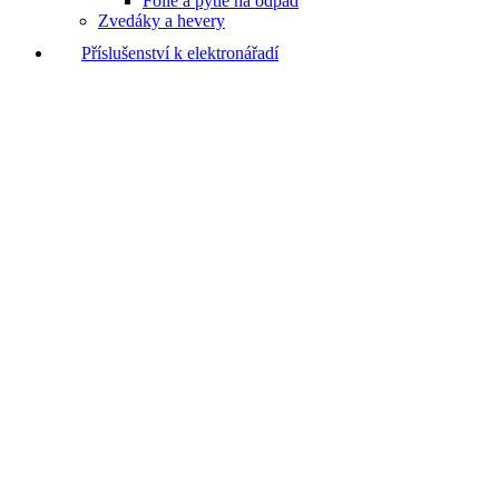
Fólie a pytle na odpad
Zvedáky a hevery
Příslušenství k elektronářadí