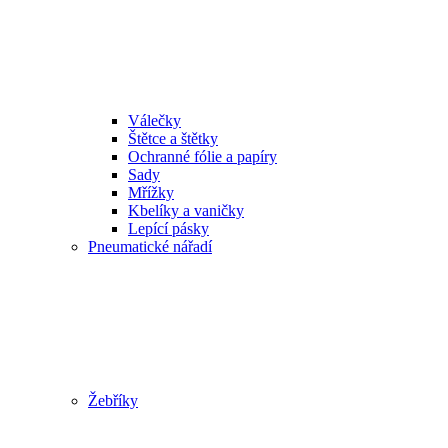
Válečky
Štětce a štětky
Ochranné fólie a papíry
Sady
Mřížky
Kbelíky a vaničky
Lepící pásky
Pneumatické nářadí
Žebříky