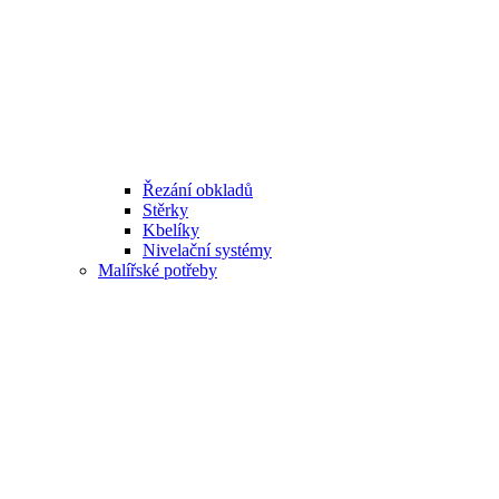
Řezání obkladů
Stěrky
Kbelíky
Nivelační systémy
Malířské potřeby