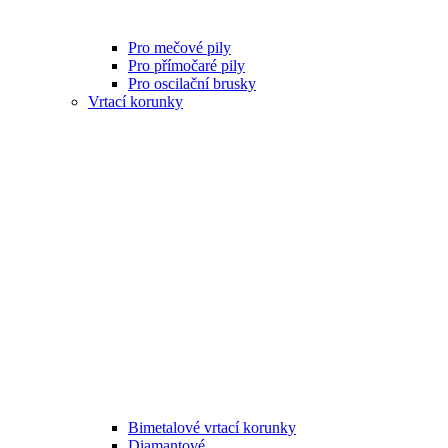
Pro mečové pily
Pro přímočaré pily
Pro oscilační brusky
Vrtací korunky
Bimetalové vrtací korunky
Diamantové