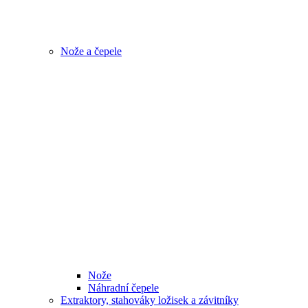
Nože a čepele
Nože
Náhradní čepele
Extraktory, stahováky ložisek a závitníky