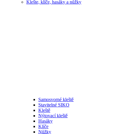
Klešte, klíče, hasáky a nůžky
Samosvorné kleště
Stavitelné SIKO
Kleště
Nýtovací kleště
Hasáky
Klíče
Nůžky