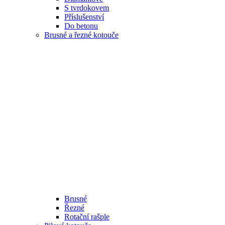
S tvrdokovem
Příslušenství
Do betonu
Brusné a řezné kotouče
Brusné
Řezné
Rotační rašple