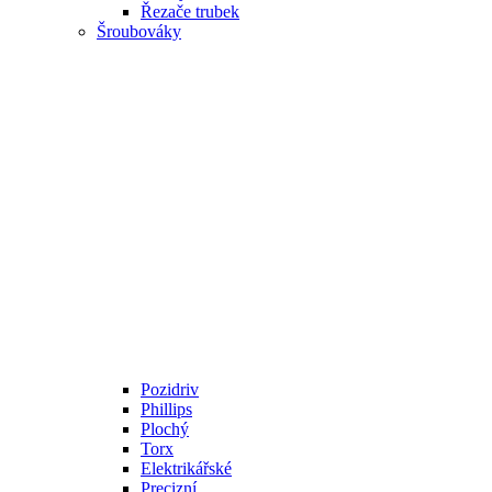
Řezače trubek
Šroubováky
Pozidriv
Phillips
Plochý
Torx
Elektrikářské
Precizní