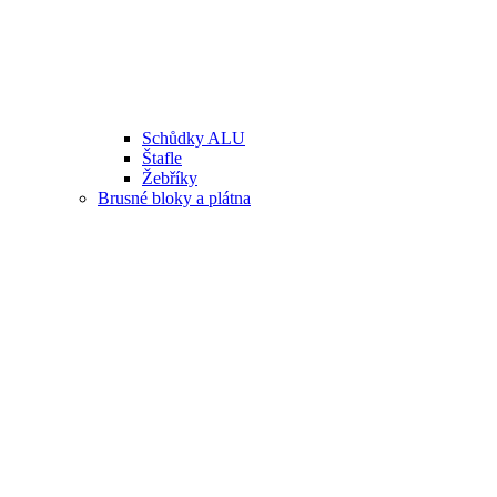
Schůdky ALU
Štafle
Žebříky
Brusné bloky a plátna