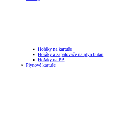
Hořáky na kartuše
Hořáky a zapalovače na plyn butan
Hořáky na PB
Plynové kartuše