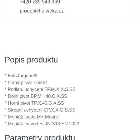
+420 739 549 969
prodej@holweka.cz
Popis produktu
* FritsJurgens®
* hranatý tvar - nerez
* Podlah. uchycení FP.M.X.X.S.SS
* Dolní pivot BP.M+.40.C.X.SS
* Horní pivot TP.X.40.G.X.SS
* Stropní uchycení CP.X.X.G.S.SS
* Montáž. sada M+.Mount
* Montáž. návod FJ.IN.S13.EN.2022
Parametry produktu