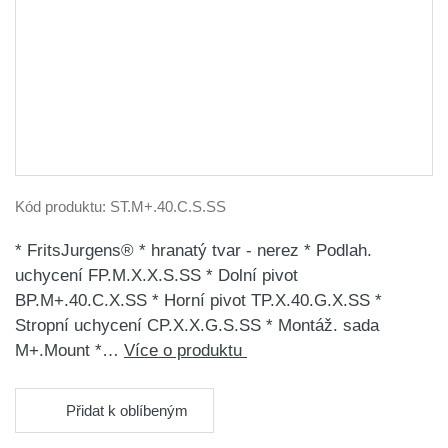
Kód produktu:
ST.M+.40.C.S.SS
* FritsJurgens® * hranatý tvar - nerez * Podlah.
uchycení FP.M.X.X.S.SS * Dolní pivot
BP.M+.40.C.X.SS * Horní pivot TP.X.40.G.X.SS *
Stropní uchycení CP.X.X.G.S.SS * Montáž. sada
M+.Mount *…
Více o produktu
Přidat k oblíbeným