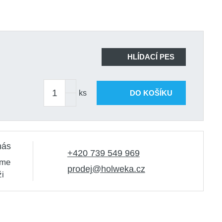
HLÍDACÍ PES
ks
DO KOŠÍKU
nás
+420 739 549 969
sme
prodej@holweka.cz
ži