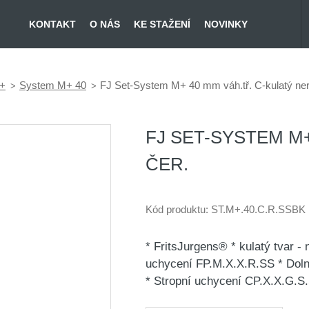
KONTAKT
O NÁS
KE STAŽENÍ
NOVINKY
+
System M+ 40
FJ Set-System M+ 40 mm váh.tř. C-kulatý ner
FJ SET-SYSTEM M+
ČER.
Kód produktu:
ST.M+.40.C.R.SSBK
* FritsJurgens® * kulatý tvar -
uchycení FP.M.X.X.R.SS * Doln
* Stropní uchycení CP.X.X.G