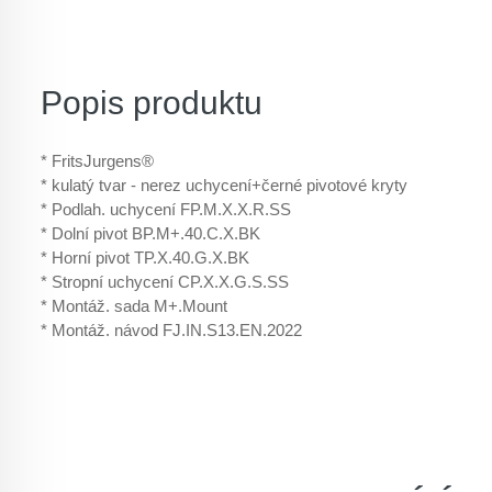
Popis produktu
* FritsJurgens®
* kulatý tvar - nerez uchycení+černé pivotové kryty
* Podlah. uchycení FP.M.X.X.R.SS
* Dolní pivot BP.M+.40.C.X.BK
* Horní pivot TP.X.40.G.X.BK
* Stropní uchycení CP.X.X.G.S.SS
* Montáž. sada M+.Mount
* Montáž. návod FJ.IN.S13.EN.2022