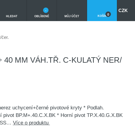
CZK
-
0
KOŠÍK
HLEDAT
OBLÍBENÉ
MŮJ ÚČET
/čer.
 40 MM VÁH.TŘ. C-KULATÝ NER/
 nerez uchycení+černé pivotové kryty * Podlah.
í pivot BP.M+.40.C.X.BK * Horní pivot TP.X.40.G.X.BK
.S.SS…
Více o produktu