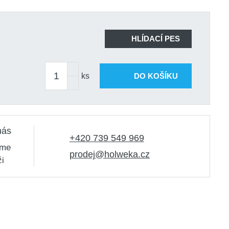
HLÍDACÍ PES
ks
DO KOŠÍKU
nás
+420 739 549 969
sme
prodej@holweka.cz
ži