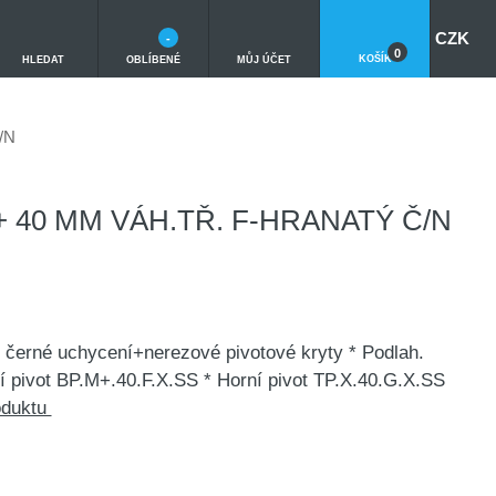
CZK
-
0
KOŠÍK
HLEDAT
OBLÍBENÉ
MŮJ ÚČET
/N
 40 MM VÁH.TŘ. F-HRANATÝ Č/N
- černé uchycení+nerezové pivotové kryty * Podlah.
 pivot BP.M+.40.F.X.SS * Horní pivot TP.X.40.G.X.SS
oduktu