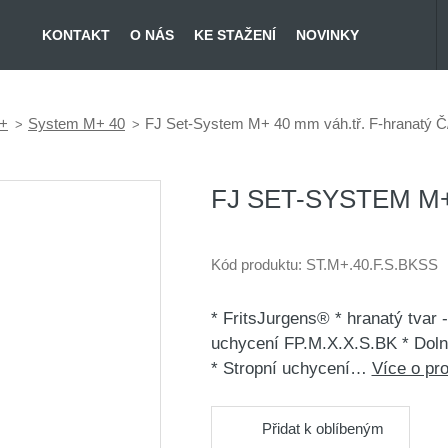
KONTAKT
O NÁS
KE STAŽENÍ
NOVINKY
+
System M+ 40
FJ Set-System M+ 40 mm váh.tř. F-hranatý Č
FJ SET-SYSTEM M+
Kód produktu:
ST.M+.40.F.S.BKSS
* FritsJurgens® * hranatý tvar 
uchycení FP.M.X.X.S.BK * Dolní
* Stropní uchycení…
Více o pr
Přidat k oblíbeným