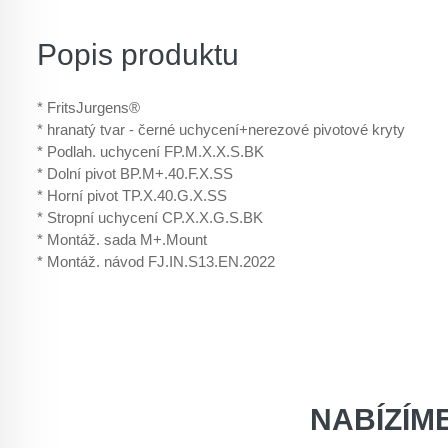
Popis produktu
* FritsJurgens®
* hranatý tvar - černé uchycení+nerezové pivotové kryty
* Podlah. uchycení FP.M.X.X.S.BK
* Dolní pivot BP.M+.40.F.X.SS
* Horní pivot TP.X.40.G.X.SS
* Stropní uchycení CP.X.X.G.S.BK
* Montáž. sada M+.Mount
* Montáž. návod FJ.IN.S13.EN.2022
NABÍZÍM