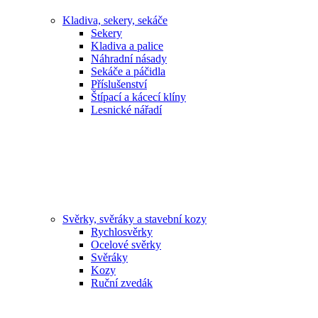
Kladiva, sekery, sekáče
Sekery
Kladiva a palice
Náhradní násady
Sekáče a páčidla
Příslušenství
Štípací a kácecí klíny
Lesnické nářadí
Svěrky, svěráky a stavební kozy
Rychlosvěrky
Ocelové svěrky
Svěráky
Kozy
Ruční zvedák