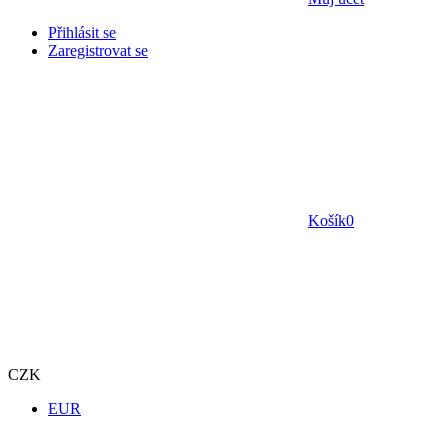
Přihlásit se
Zaregistrovat se
Košík
0
CZK
EUR