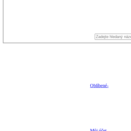
Oblíbené
-
Můj účet