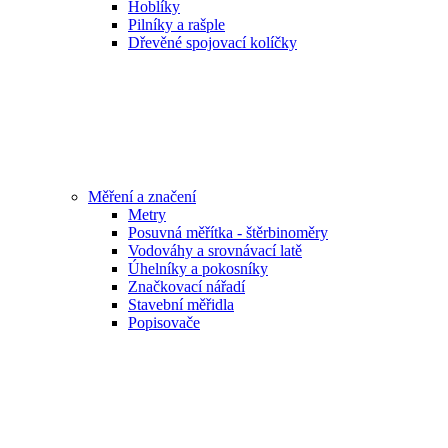
Hoblíky
Pilníky a rašple
Dřevěné spojovací kolíčky
Měření a značení
Metry
Posuvná měřítka - štěrbinoměry
Vodováhy a srovnávací latě
Úhelníky a pokosníky
Značkovací nářadí
Stavební měřidla
Popisovače