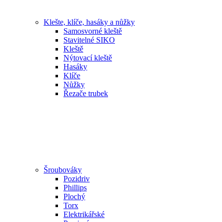
Klešte, klíče, hasáky a nůžky
Samosvorné kleště
Stavitelné SIKO
Kleště
Nýtovací kleště
Hasáky
Klíče
Nůžky
Řezače trubek
Šroubováky
Pozidriv
Phillips
Plochý
Torx
Elektrikářské