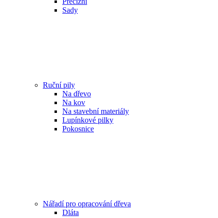
Precizní
Sady
Ruční pily
Na dřevo
Na kov
Na stavební materiály
Lupínkové pilky
Pokosnice
Nářadí pro opracování dřeva
Dláta