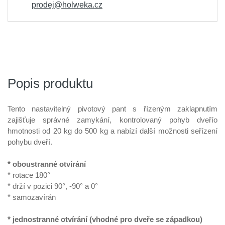
prodej@holweka.cz
Popis produktu
Tento nastavitelný pivotový pant s řízeným zaklapnutím
zajišťuje správné zamykání, kontrolovaný pohyb dveřío
hmotnosti od 20 kg do 500 kg a nabízí další možnosti seřízení
pohybu dveří.
*
oboustranné otvírání
*
rotace 180°
*
drží v pozici 90°, -90° a 0°
*
samozavírán
*
jednostranné otvírání
(
vhodné pro dveře se západkou
)