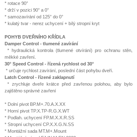
*
rotace 90°
*
drží v pozici 90° a 0°
*
samozavírání od 125° do 0°
* kulatý tvar - nerez uchycení + bílý stropní kryt
POHYB DVEŘNÍHO KŘÍDLA
Damper Control - t
lumené zavírání
* h
ydraulická kontrola (tlumené otvírání) pro ochranu st
ě
n,
m
ě
kké zav
ření
.
30° Speed Control - ř
ízená rychlost od 30°
* u
r
č
uje rychlost zavírání, poslední
č
ást pohybu dve
ř
í.
Latch Control - ř
ízené zaklapnutí
* z
rychluje dve
ř
e krátce p
ř
ed zav
ř
enou polohou, aby bylo
zajišt
ě
no správné zav
ř
ení
* Dolní pivot BP.M+.70.A.X.XX
* Horní pivot TP.X.TP-R.G.X.WT
* Podlah. uchycení FP.M.X.X.R.SS
* Stropní uchycení CP.X.X.G.N.SS
* Montážní sada MT.M+.Mount