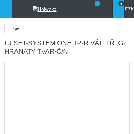
-
0
CZK
zpět
FJ SET-SYSTEM ONE TP-R VÁH.TŘ. G-
HRANATÝ TVAR-Č/N