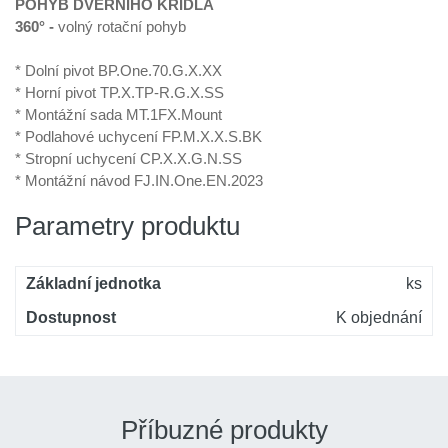
POHYB DVEŘNÍHO KŘÍDLA
360° -
volný rotační pohyb
* Dolní pivot BP.One.70.G.X.XX
* Horní pivot TP.X.TP-R.G.X.SS
* Montážní sada MT.1FX.Mount
* Podlahové uchycení FP.M.X.X.S.BK
* Stropní uchycení CP.X.X.G.N.SS
* Montážní návod FJ.IN.One.EN.2023
Parametry produktu
Základní jednotka
ks
Dostupnost
K objednání
Příbuzné produkty