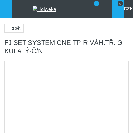
-
0
CZK
zpět
FJ SET-SYSTEM ONE TP-R VÁH.TŘ. G-
KULATÝ-Č/N