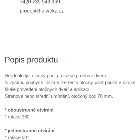
+420 739 549 969
prodej@holweka.cz
Popis produktu
Nejideálnější otočný pant pro úzké profilové dveře.
S výškou pouhých 18 mm lze tento otočný pant použít v široké
škále provedení otočných dveří a aplikací.
Stranové nebo střední umístění, otočoný bod 70 mm.
*
oboustranné otvírání
*
rotace 360°
*
jednostranné otvírání
*
rotace 90°