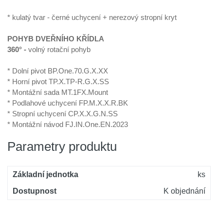
* kulatý tvar - černé uchycení + nerezový stropní kryt
POHYB DVEŘNÍHO KŘÍDLA
360° -
volný rotační pohyb
* Dolní pivot BP.One.70.G.X.XX
* Horní pivot TP.X.TP-R.G.X.SS
* Montážní sada MT.1FX.Mount
* Podlahové uchycení FP.M.X.X.R.BK
* Stropní uchycení CP.X.X.G.N.SS
* Montážní návod FJ.IN.One.EN.2023
Parametry produktu
Základní jednotka
ks
Dostupnost
K objednání