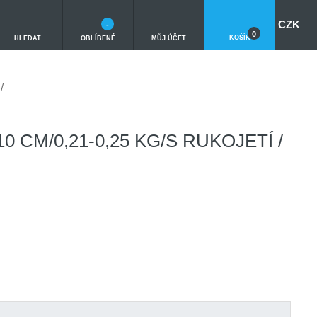
CZK
-
0
KOŠÍK
HLEDAT
OBLÍBENÉ
MŮJ ÚČET
/
 CM/0,21-0,25 KG/S RUKOJETÍ /