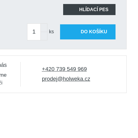
HLÍDACÍ PES
ks
DO KOŠÍKU
nás
+420 739 549 969
sme
prodej@holweka.cz
ži