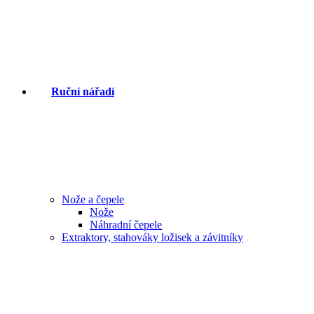
Ruční nářadí
Nože a čepele
Nože
Náhradní čepele
Extraktory, stahováky ložisek a závitníky