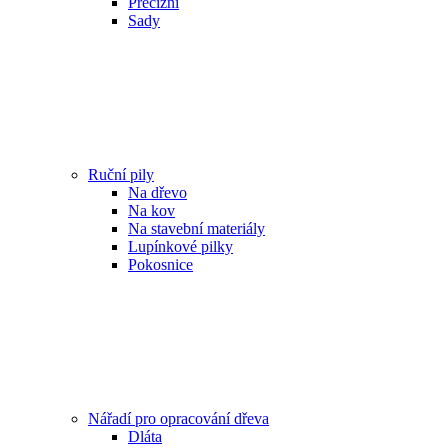
Precizní
Sady
Ruční pily
Na dřevo
Na kov
Na stavební materiály
Lupínkové pilky
Pokosnice
Nářadí pro opracování dřeva
Dláta