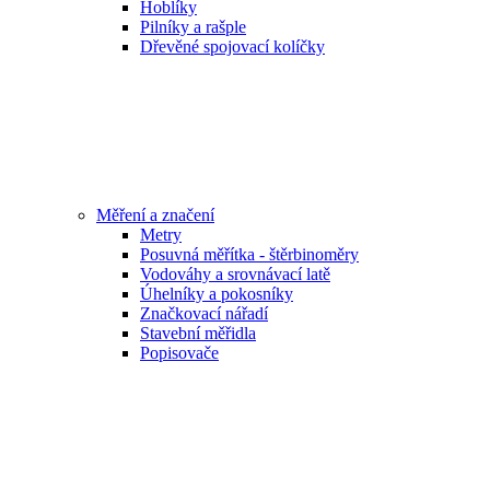
Hoblíky
Pilníky a rašple
Dřevěné spojovací kolíčky
Měření a značení
Metry
Posuvná měřítka - štěrbinoměry
Vodováhy a srovnávací latě
Úhelníky a pokosníky
Značkovací nářadí
Stavební měřidla
Popisovače