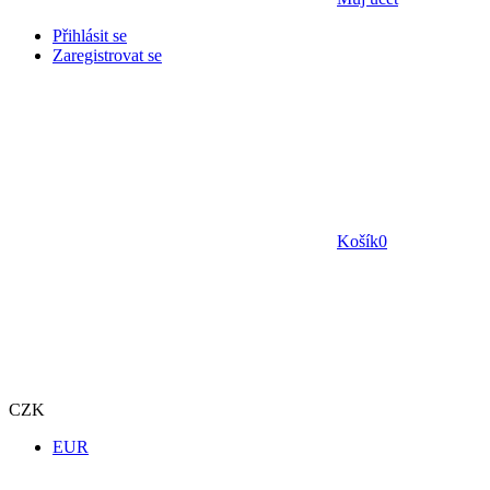
Přihlásit se
Zaregistrovat se
Košík
0
CZK
EUR