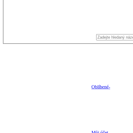
Oblíbené
-
Můj účet