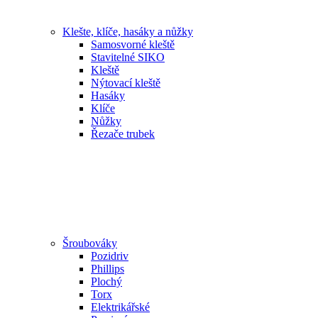
Klešte, klíče, hasáky a nůžky
Samosvorné kleště
Stavitelné SIKO
Kleště
Nýtovací kleště
Hasáky
Klíče
Nůžky
Řezače trubek
Šroubováky
Pozidriv
Phillips
Plochý
Torx
Elektrikářské