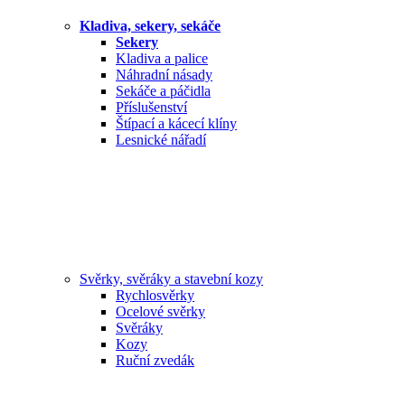
Kladiva, sekery, sekáče
Sekery
Kladiva a palice
Náhradní násady
Sekáče a páčidla
Příslušenství
Štípací a kácecí klíny
Lesnické nářadí
Svěrky, svěráky a stavební kozy
Rychlosvěrky
Ocelové svěrky
Svěráky
Kozy
Ruční zvedák