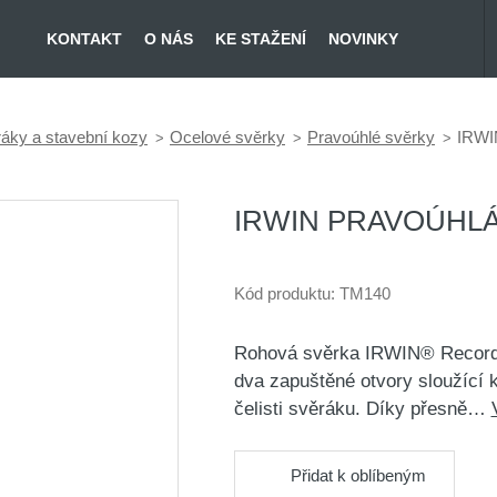
KONTAKT
O NÁS
KE STAŽENÍ
NOVINKY
ráky a stavební kozy
Ocelové svěrky
Pravoúhlé svěrky
IRWI
IRWIN PRAVOÚHLÁ
Kód produktu:
TM140
Rohová svěrka IRWIN® Record®
dva zapuštěné otvory sloužící 
čelisti svěráku. Díky přesně…
Přidat k oblíbeným