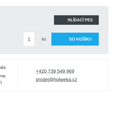
HLÍDACÍ PES
ks
DO KOŠÍKU
nás
+420 739 549 969
sme
prodej@holweka.cz
ži