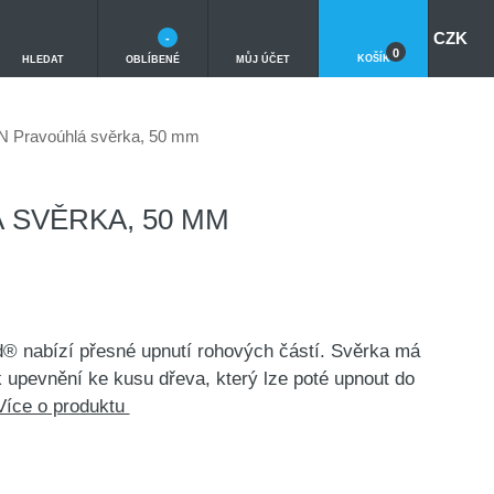
CZK
-
0
KOŠÍK
HLEDAT
OBLÍBENÉ
MŮJ ÚČET
N Pravoúhlá svěrka, 50 mm
 SVĚRKA, 50 MM
 nabízí přesné upnutí rohových částí. Svěrka má
k upevnění ke kusu dřeva, který lze poté upnout do
Více o produktu