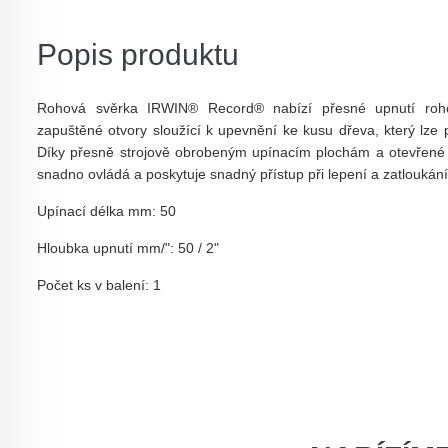
Popis produktu
Rohová svěrka
IRWIN® Record® nabízí přesné upnutí roh
zapuštěné otvory sloužící
k upevnění ke kusu dřeva, který lze p
Díky přesně strojově obrobeným upínacím plochám a otevřené k
snadno ovládá a poskytuje snadný přístup při lepení a zatloukání
Upínací délka mm: 50
Hloubka upnutí mm/":
50 / 2"
Počet ks v balení: 1