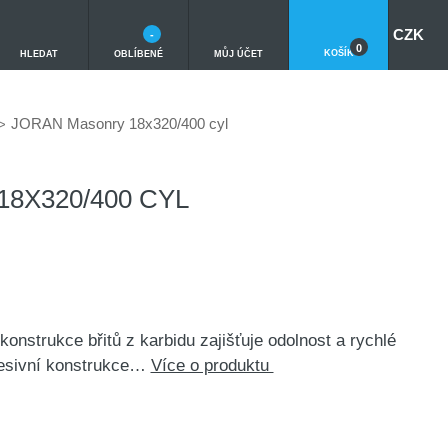
CZK
-
0
KOŠÍK
HLEDAT
OBLÍBENÉ
MŮJ ÚČET
JORAN Masonry 18x320/400 cyl
8X320/400 CYL
trukce břitů z karbidu zajišťuje odolnost a rychlé
gresivní konstrukce…
Více o produktu