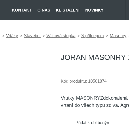
KONTAKT
O NÁS
KE STAŽENÍ
NOVINKY
í
Vrtáky
Stavební
Válcová stopka
S příklepem
Masonry
JORAN MASONRY 1
Kód produktu:
10501874
Vrtáky MASONRYZdokonalená kons
vrtání do všech typů zdiva. A
Přidat k oblíbeným