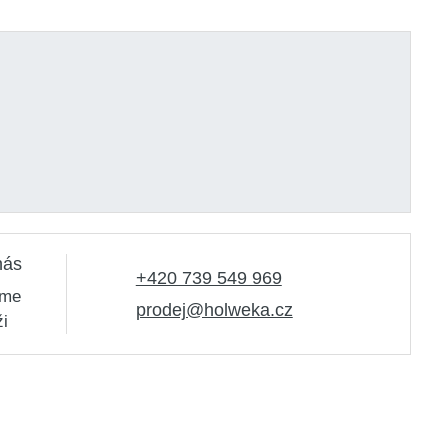
nás
+420 739 549 969
sme
prodej@holweka.cz
ži