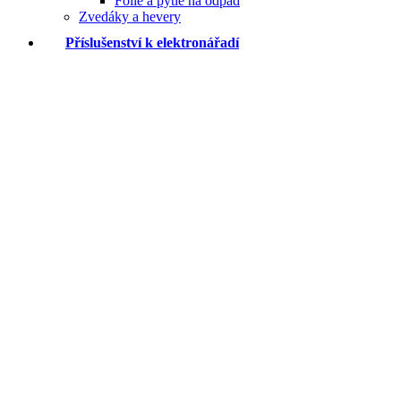
Fólie a pytle na odpad
Zvedáky a hevery
Příslušenství k elektronářadí