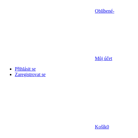
Oblíbené
-
Můj účet
Přihlásit se
Zaregistrovat se
Košík
0