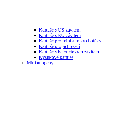
Kartuše s US závitem
Kartuše s EU závitem
Kartuše pro mini a mikro hořáky
Kartuše propichovací
Kartuše s bajonetovým závitem
Kyslíkové kartuše
Miniautogeny