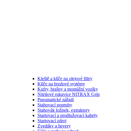
Kleště a klíče na olejové filtry
Klíče na brzdové systémy
Kufry, brašny a montážní vozíky
Nitrilové rukavice NITRAX Grip
Pneumatické nářadí
Stahovací popruhy
Stahovák ložisek, extraktory
Startovací a prodlužovací kabely
Startovací zdroj
Zvedáky a hevery