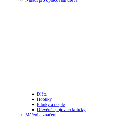
Nářadí pro opracování dřeva
Dláta
Hoblíky
Pilníky a rašple
Dřevěné spojovací kolíčky
Měření a značení