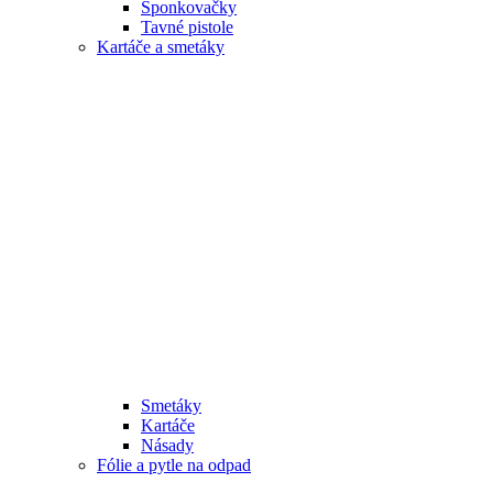
Sponkovačky
Tavné pistole
Kartáče a smetáky
Smetáky
Kartáče
Násady
Fólie a pytle na odpad