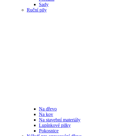
Sady
Ruční pily
Na dřevo
Na kov
Na stavební materiály
Lupínkové pilky
Pokosnice