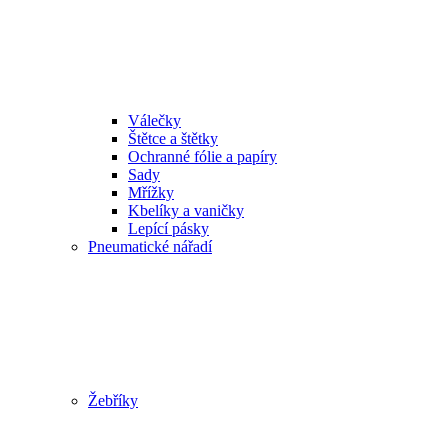
Válečky
Štětce a štětky
Ochranné fólie a papíry
Sady
Mřížky
Kbelíky a vaničky
Lepící pásky
Pneumatické nářadí
Žebříky