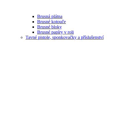
Brusná plátna
Brusné kotouče
Brusné bloky
Brusné papíry v roli
Tavné pistole, sponkovačky a příslušenství