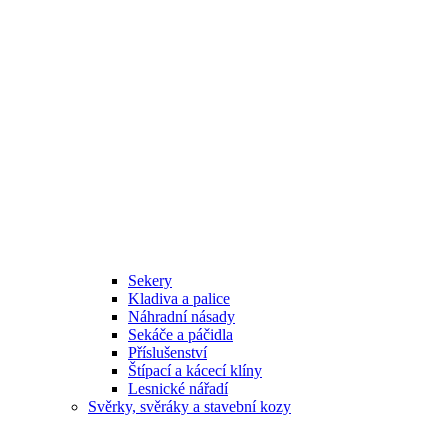
Sekery
Kladiva a palice
Náhradní násady
Sekáče a páčidla
Příslušenství
Štípací a kácecí klíny
Lesnické nářadí
Svěrky, svěráky a stavební kozy