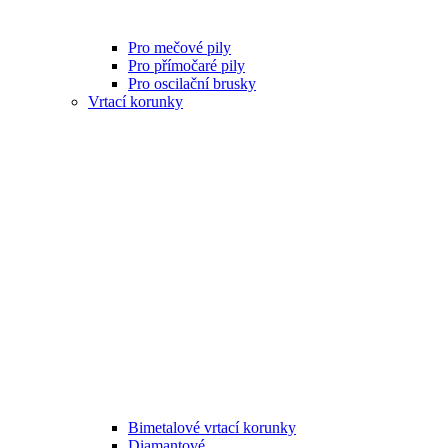
Pro mečové pily
Pro přímočaré pily
Pro oscilační brusky
Vrtací korunky
Bimetalové vrtací korunky
Diamantové