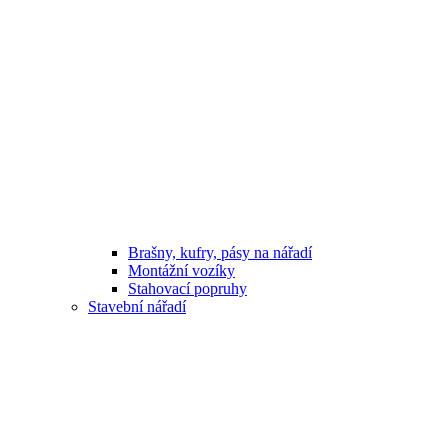
Brašny, kufry, pásy na nářadí
Montážní vozíky
Stahovací popruhy
Stavební nářadí