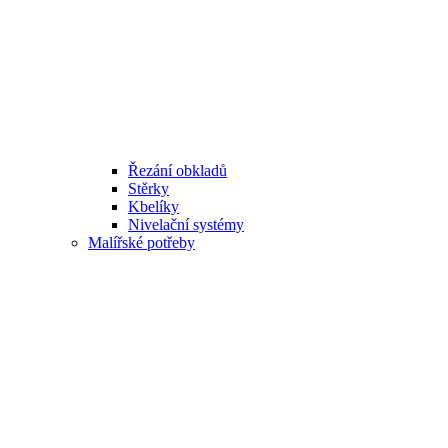
Řezání obkladů
Stěrky
Kbelíky
Nivelační systémy
Malířské potřeby