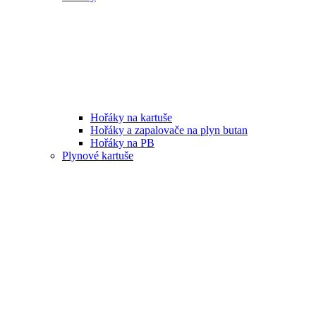
Hořáky na kartuše
Hořáky a zapalovače na plyn butan
Hořáky na PB
Plynové kartuše