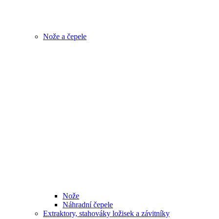
Nože a čepele
Nože
Náhradní čepele
Extraktory, stahováky ložisek a závitníky