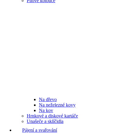
Pilové kotouče
Na dřevo
Na neželezné kovy
Na kov
Hrnkové a diskové kartáče
Unašeče a sklíčidla
Pájení a svařování