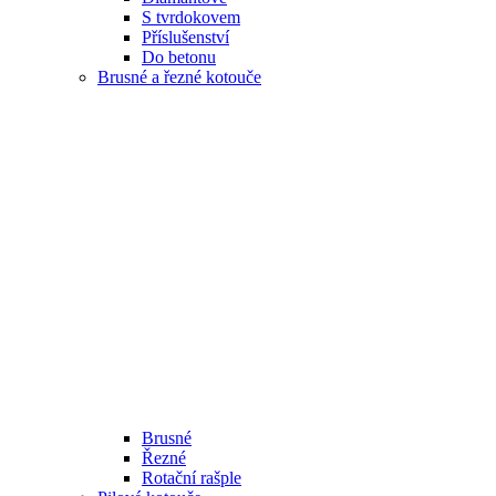
S tvrdokovem
Příslušenství
Do betonu
Brusné a řezné kotouče
Brusné
Řezné
Rotační rašple