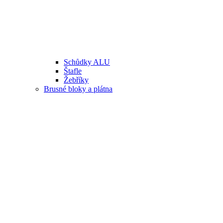
Schůdky ALU
Štafle
Žebříky
Brusné bloky a plátna