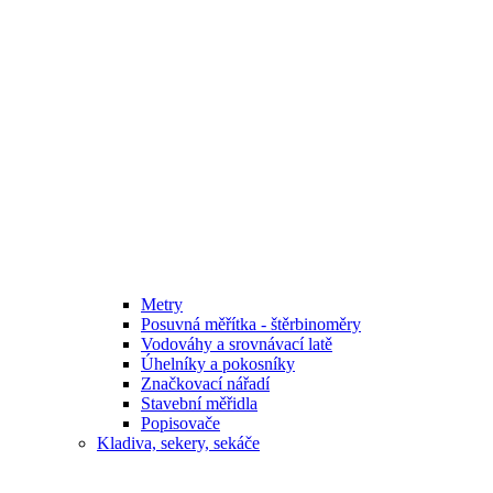
Metry
Posuvná měřítka - štěrbinoměry
Vodováhy a srovnávací latě
Úhelníky a pokosníky
Značkovací nářadí
Stavební měřidla
Popisovače
Kladiva, sekery, sekáče