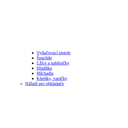
Vytlačovací pistole
Špachtle
Lžíce a naběračky
Hladítka
Míchadla
Kbelíky, vaničky
Nářadí pro obkladače