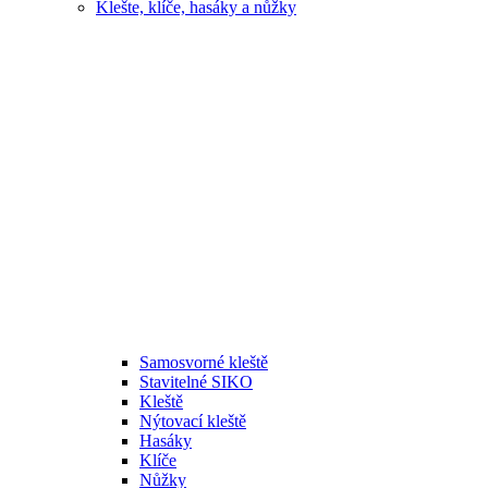
Klešte, klíče, hasáky a nůžky
Samosvorné kleště
Stavitelné SIKO
Kleště
Nýtovací kleště
Hasáky
Klíče
Nůžky