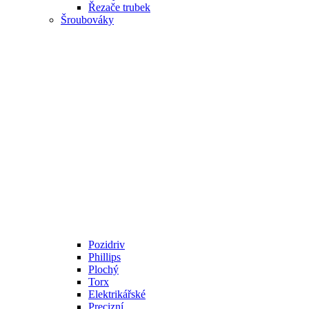
Řezače trubek
Šroubováky
Pozidriv
Phillips
Plochý
Torx
Elektrikářské
Precizní