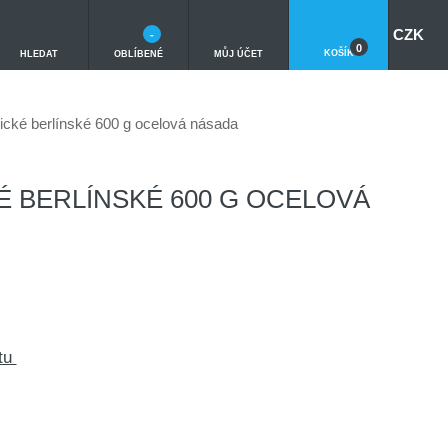
CZK
-
0
KOŠÍK
HLEDAT
OBLÍBENÉ
MŮJ ÚČET
ické berlínské 600 g ocelová násada
É BERLÍNSKÉ 600 G OCELOVÁ
ktu