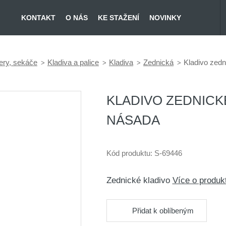
KONTAKT
O NÁS
KE STAŽENÍ
NOVINKY
ery, sekáče
Kladiva a palice
Kladiva
Zednická
Kladivo zedn
KLADIVO ZEDNICK
NÁSADA
Kód produktu:
S-69446
Zednické kladivo
Více o produ
Přidat k oblíbeným