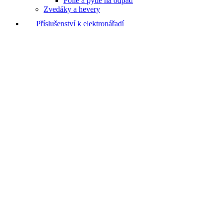
Fólie a pytle na odpad
Zvedáky a hevery
Příslušenství k elektronářadí