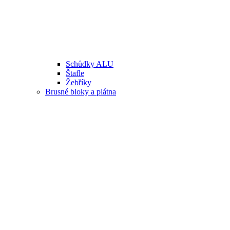
Schůdky ALU
Štafle
Žebříky
Brusné bloky a plátna