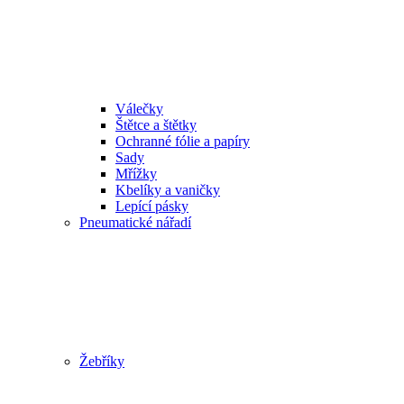
Válečky
Štětce a štětky
Ochranné fólie a papíry
Sady
Mřížky
Kbelíky a vaničky
Lepící pásky
Pneumatické nářadí
Žebříky