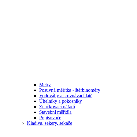
Metry
Posuvná měřítka - štěrbinoměry
Vodováhy a srovnávací latě
Úhelníky a pokosníky
Značkovací nářadí
Stavební měřidla
Popisovače
Kladiva, sekery, sekáče