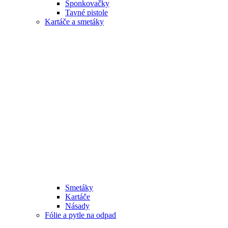
Sponkovačky
Tavné pistole
Kartáče a smetáky
Smetáky
Kartáče
Násady
Fólie a pytle na odpad