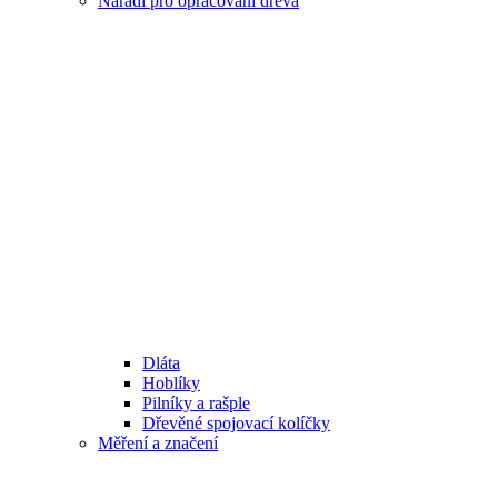
Nářadí pro opracování dřeva
Dláta
Hoblíky
Pilníky a rašple
Dřevěné spojovací kolíčky
Měření a značení