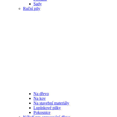
Sady
Ruční pily
Na dřevo
Na kov
Na stavební materiály
Lupínkové pilky
Pokosnice