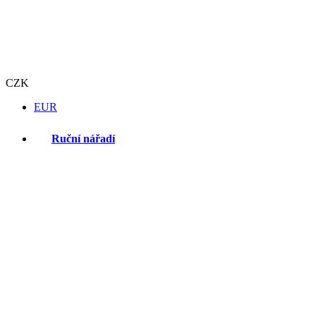
CZK
EUR
Ruční nářadí