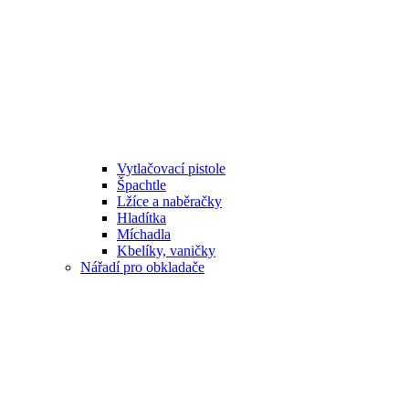
Vytlačovací pistole
Špachtle
Lžíce a naběračky
Hladítka
Míchadla
Kbelíky, vaničky
Nářadí pro obkladače