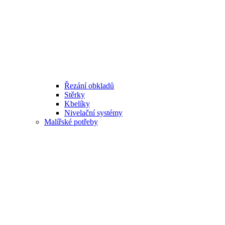
Řezání obkladů
Stěrky
Kbelíky
Nivelační systémy
Malířské potřeby