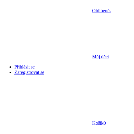
Oblíbené
-
Můj účet
Přihlásit se
Zaregistrovat se
Košík
0