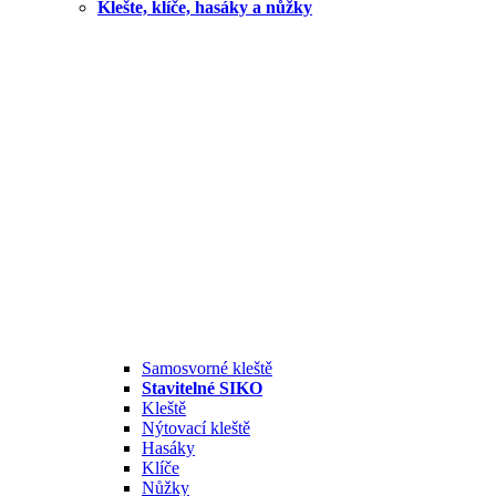
Klešte, klíče, hasáky a nůžky
Samosvorné kleště
Stavitelné SIKO
Kleště
Nýtovací kleště
Hasáky
Klíče
Nůžky