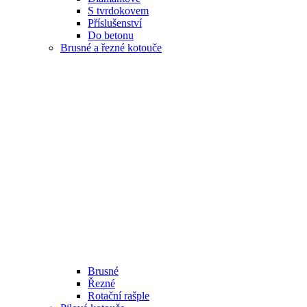
S tvrdokovem
Příslušenství
Do betonu
Brusné a řezné kotouče
Brusné
Řezné
Rotační rašple