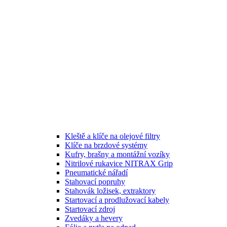
Kleště a klíče na olejové filtry
Klíče na brzdové systémy
Kufry, brašny a montážní vozíky
Nitrilové rukavice NITRAX Grip
Pneumatické nářadí
Stahovací popruhy
Stahovák ložisek, extraktory
Startovací a prodlužovací kabely
Startovací zdroj
Zvedáky a hevery