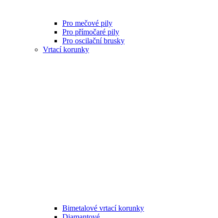
Pro mečové pily
Pro přímočaré pily
Pro oscilační brusky
Vrtací korunky
Bimetalové vrtací korunky
Diamantové