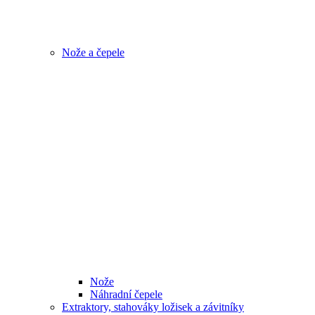
Nože a čepele
Nože
Náhradní čepele
Extraktory, stahováky ložisek a závitníky