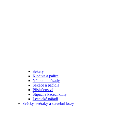
Sekery
Kladiva a palice
Náhradní násady
Sekáče a páčidla
Příslušenství
Štípací a kácecí klíny
Lesnické nářadí
Svěrky, svěráky a stavební kozy