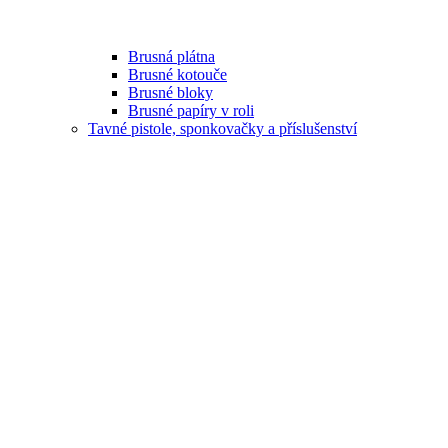
Brusná plátna
Brusné kotouče
Brusné bloky
Brusné papíry v roli
Tavné pistole, sponkovačky a příslušenství