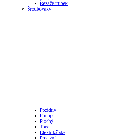
Řezače trubek
Šroubováky
Pozidriv
Phillips
Plochý
Torx
Elektrikářské
Precizní