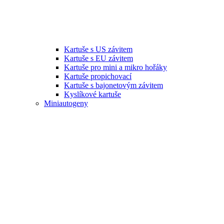
Kartuše s US závitem
Kartuše s EU závitem
Kartuše pro mini a mikro hořáky
Kartuše propichovací
Kartuše s bajonetovým závitem
Kyslíkové kartuše
Miniautogeny