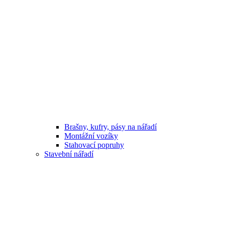
Brašny, kufry, pásy na nářadí
Montážní vozíky
Stahovací popruhy
Stavební nářadí