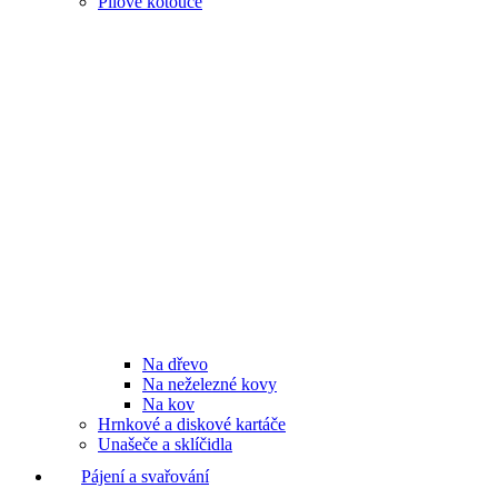
Pilové kotouče
Na dřevo
Na neželezné kovy
Na kov
Hrnkové a diskové kartáče
Unašeče a sklíčidla
Pájení a svařování