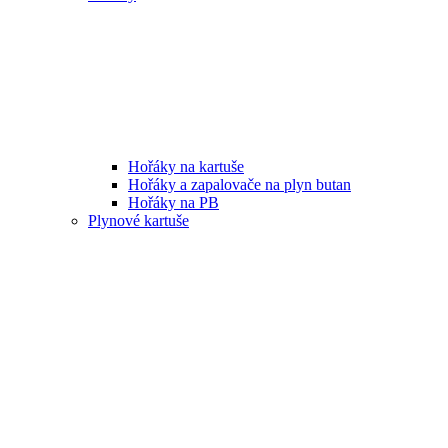
Hořáky na kartuše
Hořáky a zapalovače na plyn butan
Hořáky na PB
Plynové kartuše