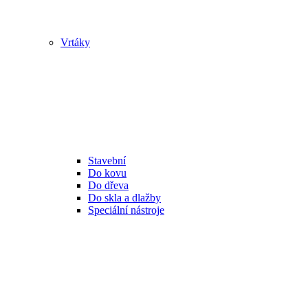
Vrtáky
Stavební
Do kovu
Do dřeva
Do skla a dlažby
Speciální nástroje