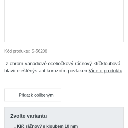
Kód produktu:
S-56208
z chrom-vanadiové oceliočkový ráčnový klíčkloubová
hlaviceleštěnýs antikorozním povlakem
Více o produktu
Přidat k oblíbeným
Zvolte variantu
Klíč ráčnový s kloubem 10 mm