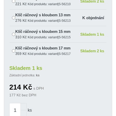
Skladem 2 ks
221 Kč
Kód produktu: variant|S-56210
Klíč ráčnový s kloubem 13 mm
K objednání
276 Kč
Kód produktu: variant|S-56213
Klíč ráčnový s kloubem 15 mm
Skladem 1 ks
310 Kč
Kód produktu: variant|S-56215
Klíč ráčnový s kloubem 17 mm
Skladem 2 ks
359 Kč
Kód produktu: variant|S-56217
Klíč ráčnový s kloubem 19 mm
Skladem 1 ks
Skladem 1 ks
393 Kč
Kód produktu: variant|S-56219
Základní jednotka:
ks
Klíč ráčnový s kloubem 8 mm
Skladem 1 ks
214
Kč
214 Kč
Kód produktu: variant|S-56208
s DPH
177
Kč bez DPH
ks