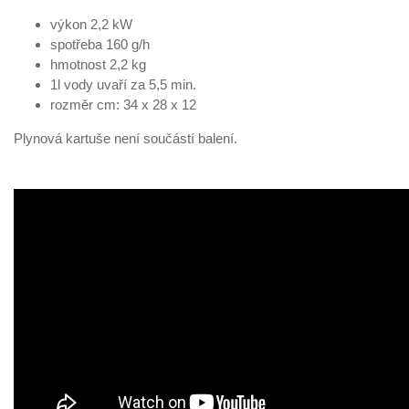
výkon 2,2 kW
spotřeba 160 g/h
hmotnost 2,2 kg
1l vody uvaří za 5,5 min.
rozměr cm: 34 x 28 x 12
Plynová kartuše není součástí balení.