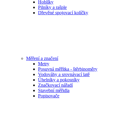
Hoblíky
Pilníky a rašple
Dřevěné spojovací kolíčky
Měření a značení
Metry
Posuvná měřítka - štěrbinoměry
Vodováhy a srovnávací latě
Úhelníky a pokosníky
Značkovací nářadí
Stavební měřidla
Popisovače