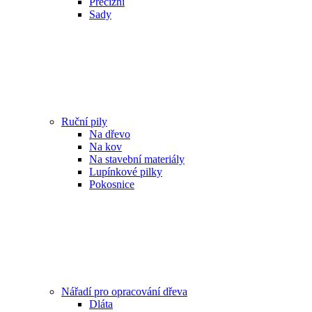
Precizní
Sady
Ruční pily
Na dřevo
Na kov
Na stavební materiály
Lupínkové pilky
Pokosnice
Nářadí pro opracování dřeva
Dláta