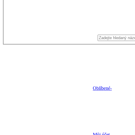
Oblíbené
-
Můj účet