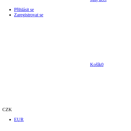
Přihlásit se
Zaregistrovat se
Košík
0
CZK
EUR