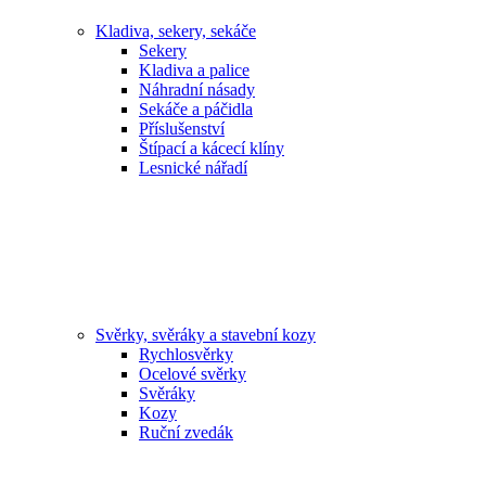
Kladiva, sekery, sekáče
Sekery
Kladiva a palice
Náhradní násady
Sekáče a páčidla
Příslušenství
Štípací a kácecí klíny
Lesnické nářadí
Svěrky, svěráky a stavební kozy
Rychlosvěrky
Ocelové svěrky
Svěráky
Kozy
Ruční zvedák