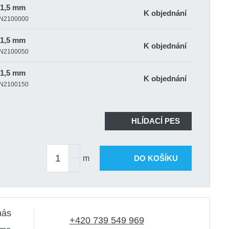
x1,5 mm
K objednání
|CN2100000
x1,5 mm
K objednání
|CN2100050
x1,5 mm
K objednání
|CN2100150
HLÍDACÍ PES
m
DO KOŠÍKU
nás
+420 739 549 969