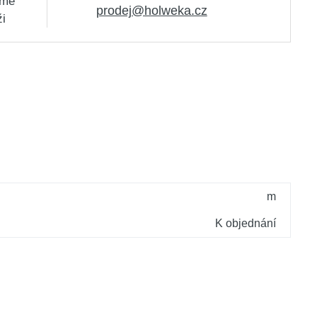
sme
prodej@holweka.cz
ži
m
K objednání