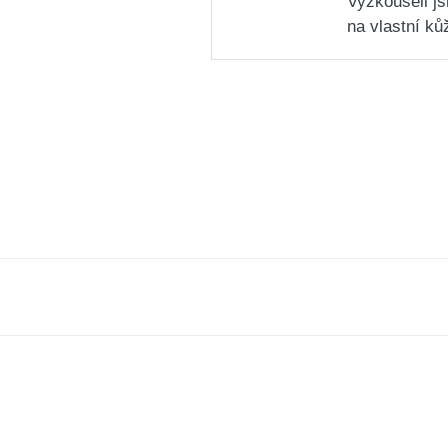
Vyzkoušeli j
na vlastní ků