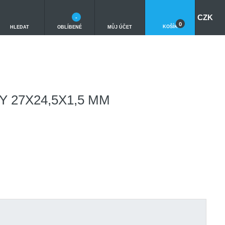
CZK
-
0
KOŠÍK
HLEDAT
OBLÍBENÉ
MŮJ ÚČET
Y 27X24,5X1,5 MM