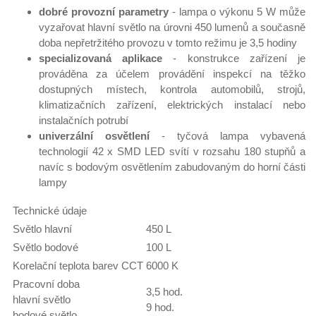
dobré provozní parametry
- lampa o výkonu 5 W může
vyzařovat hlavní světlo na úrovni 450 lumenů a současně
doba nepřetržitého provozu v tomto režimu je 3,5 hodiny
specializovaná aplikace
- konstrukce zařízení je
prováděna za účelem provádění inspekcí na těžko
dostupných místech, kontrola automobilů, strojů,
klimatizačních zařízení, elektrických instalací nebo
instalačních potrubí
univerzální osvětlení
- tyčová lampa vybavená
technologií 42 x SMD LED svítí v rozsahu 180 stupňů a
navíc s bodovým osvětlením zabudovaným do horní části
lampy
Technické údaje
Světlo hlavní
450 L
Světlo bodové
100 L
Korelační teplota barev CCT
6000 K
Pracovní doba
3,5 hod.
hlavní světlo
9 hod.
bodové světlo