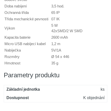
Doba nabíjení
3,5 hod.
Ochranná třída
65 IP
Třída mechanické pevnosti
07 IK
5 W
Výkon
42xSMD/2 W SMD
Kapacita baterie
2600 mAh
Micro USB nabíjecí kabel
1,2 m
Nabíječka
5V/1A
Rozměry
Ø 54 x 446
Hmotnost
35 g
Parametry produktu
Základní jednotka
ks
Dostupnost
K objednání