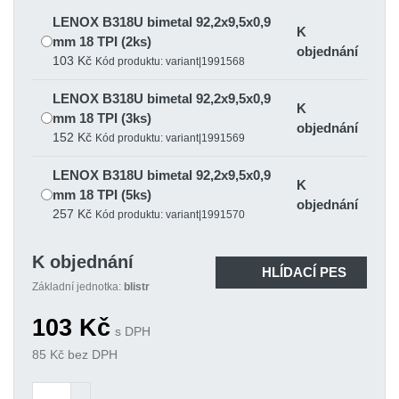
LENOX B318U bimetal 92,2x9,5x0,9
K
mm 18 TPI (2ks)
objednání
103 Kč
Kód produktu: variant|1991568
LENOX B318U bimetal 92,2x9,5x0,9
K
mm 18 TPI (3ks)
objednání
152 Kč
Kód produktu: variant|1991569
LENOX B318U bimetal 92,2x9,5x0,9
K
mm 18 TPI (5ks)
objednání
257 Kč
Kód produktu: variant|1991570
K objednání
HLÍDACÍ PES
Základní jednotka:
blistr
103
Kč
s DPH
85
Kč bez DPH