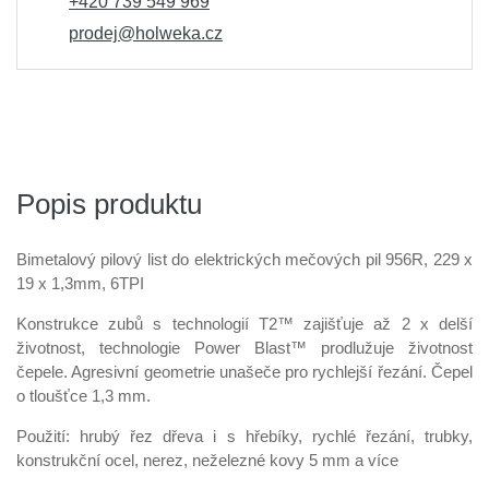
+420 739 549 969
prodej@holweka.cz
Popis produktu
Bimetalový pilový list do elektrických mečových pil 956R, 229 x
19 x 1,3mm, 6TPI
Konstrukce zubů s technologií T2™ zajišťuje až 2 x delší
životnost, technologie Power Blast™ prodlužuje životnost
čepele. Agresivní geometrie unašeče pro rychlejší řezání. Čepel
o tloušťce 1,3 mm.
Použití: hrubý řez dřeva i s hřebíky, rychlé řezání, trubky,
konstrukční ocel, nerez, neželezné kovy 5 mm a více