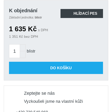
K objednání
HLÍDACÍ PES
Základní jednotka:
blistr
1 635
Kč
s DPH
1 351
Kč bez DPH
blistr
DO KOŠÍKU
Zeptejte se nás
Vyzkoušeli jsme na vlastní kůži