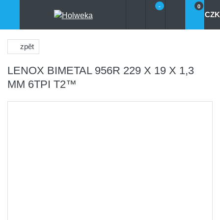
-
0
CZK
zpět
LENOX BIMETAL 956R 229 X 19 X 1,3
MM 6TPI T2™