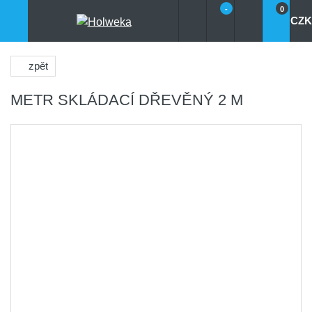
-
0
CZK
zpět
METR SKLÁDACÍ DŘEVĚNÝ 2 M