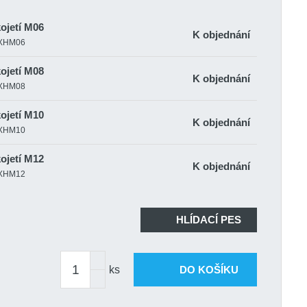
ojetí M06
K objednání
|LXHM06
ojetí M08
K objednání
|LXHM08
ojetí M10
K objednání
|LXHM10
ojetí M12
K objednání
|LXHM12
ojetí M16
K objednání
|LXHM16
HLÍDACÍ PES
ks
DO KOŠÍKU