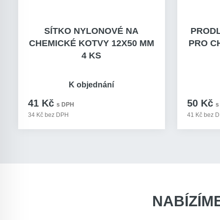
SÍTKO NYLONOVÉ NA
PRODL
CHEMICKÉ KOTVY 12X50 MM
PRO C
4 KS
K objednání
41 Kč
50 Kč
s DPH
s
34 Kč bez DPH
41 Kč bez 
NABÍZÍM