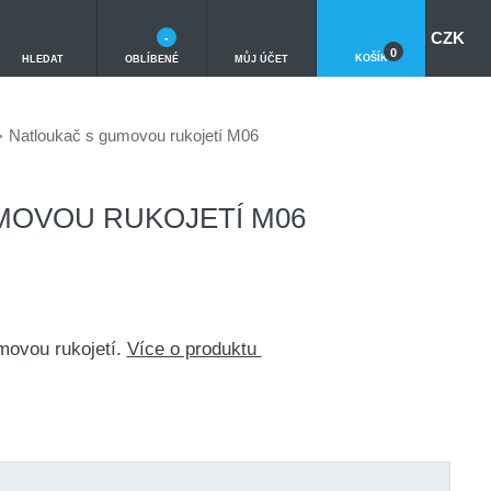
CZK
-
0
KOŠÍK
HLEDAT
OBLÍBENÉ
MŮJ ÚČET
Natloukač s gumovou rukojetí M06
MOVOU RUKOJETÍ M06
movou rukojetí.
Více o produktu