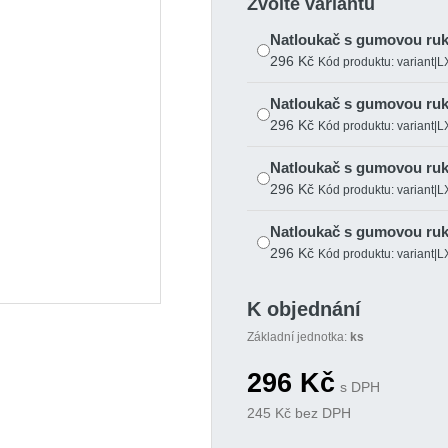
Zvolte variantu
Natloukač s gumovou ruk
296 Kč
Kód produktu: variant
Natloukač s gumovou ruk
296 Kč
Kód produktu: variant
Natloukač s gumovou ruk
296 Kč
Kód produktu: variant
Natloukač s gumovou ruk
296 Kč
Kód produktu: variant
Natloukač s gumovou ruk
K objednání
339 Kč
Kód produktu: variant
Základní jednotka:
ks
296
Kč
s DPH
245
Kč bez DPH