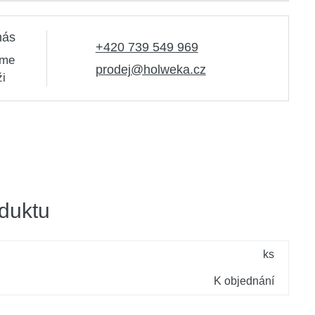
nás
+420 739 549 969
sme
prodej@holweka.cz
ži
duktu
ks
K objednání