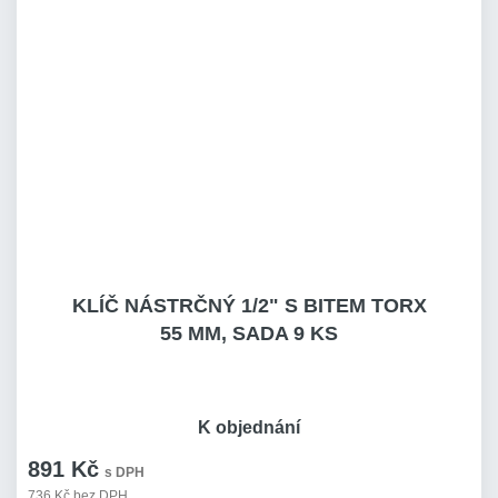
KLÍČ NÁSTRČNÝ 1/2" S BITEM TORX
55 MM, SADA 9 KS
K objednání
891 Kč
s DPH
736 Kč bez DPH