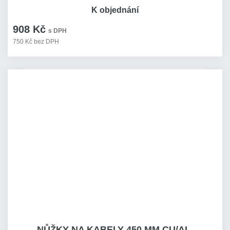
K objednání
908 Kč
s DPH
750 Kč bez DPH
NŮŽKY NA KABELY 450 MM CU/AL,