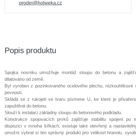
prodej@holweka.cz
Popis produktu
Spojka nosníku umožňuje montáž sloupu do betonu a zajišťu
dilatováno od země.
Byl vyroben z pozinkovaného ocelového plechu, nízkouhlíkové s
pevností.
Skládá se z rukojeti ve tvaru písmene U, ke které je přivařen
zapuštěná do betonu.
Slouží k instalaci základny sloupu do betonového podkladu.
Konstrukce spojovacích prvků zajišťuje stabilitu spojení po
dispozici v mnoha šířkách, existuje také otevřený a nastavitel
umožní vybrat si ten správný produkt pro velikost hranolu. vyr