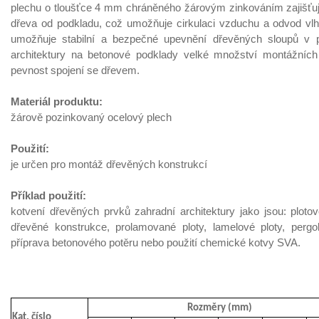
plechu o tloušťce 4 mm chráněného žárovým zinkováním zajišťuje
dřeva od podkladu, což umožňuje cirkulaci vzduchu a odvod vlh
umožňuje stabilní a bezpečné upevnění dřevěných sloupů v p
architektury na betonové podklady velké množství montážních
pevnost spojení se dřevem.
Materiál produktu:
žárově pozinkovaný ocelový plech
Použití:
je určen pro montáž dřevěných konstrukcí
Příklad použití:
kotvení dřevěných prvků zahradní architektury jako jsou: ploto
dřevěné konstrukce, prolamované ploty, lamelové ploty, pergol
příprava betonového potěru nebo použití chemické kotvy SVA.
Rozměry (mm)
Kat. číslo