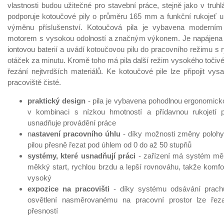
vlastnosti budou užitečné pro stavební práce, stejně jako v truhlá
podporuje kotoučové pily o průměru 165 mm a funkční rukojeť 
výměnu příslušenství. Kotoučová pila je vybavena moderní
motorem s vysokou odolností a značným výkonem. Je napájena m
iontovou baterií a uvádí kotoučovou pilu do pracovního režimu s 
otáček za minutu. Kromě toho má pila další režim vysokého toči
řezání nejtvrdších materiálů. Ke kotoučové pile lze připojit vys
pracoviště čisté.
praktický design
- pila je vybavena pohodlnou ergonomickou
v kombinaci s nízkou hmotností a přídavnou rukojetí 
usnadňuje provádění práce
n
astavení pracovního úhlu
- díky možnosti změny polohy
pilou přesně řezat pod úhlem od 0 do až 50 stupňů
systémy, které usnadňují práci
- zařízení má systém mě
měkký start, rychlou brzdu a lepší rovnováhu, takže komfor
vysoký
expozice na pracovišti
- díky systému odsávání prach
osvětlení nasměrovanému na pracovní prostor lze řeza
přesností