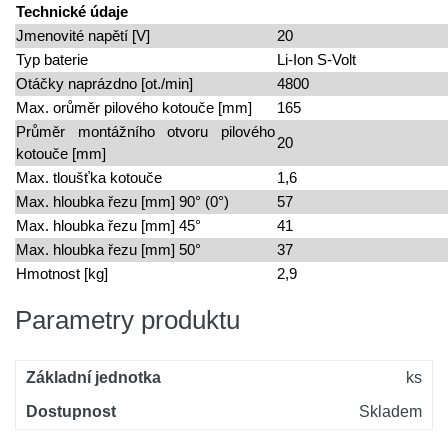
Technické údaje
Jmenovité napětí [V]
20
Typ baterie
Li-Ion S-Volt
Otáčky naprázdno [ot./min]
4800
Max. orůměr pilového kotouče [mm]
165
Průměr montážního otvoru pilového
20
kotouče [mm]
Max. tloušťka kotouče
1,6
Max. hloubka řezu [mm] 90° (0°)
57
Max. hloubka řezu [mm] 45°
41
Max. hloubka řezu [mm] 50°
37
Hmotnost [kg]
2,9
Parametry produktu
Základní jednotka
ks
Dostupnost
Skladem