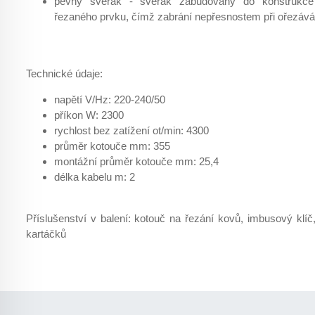
pevný svěrák - svěrák zabudovaný do konstrukc
řezaného prvku, čímž zabrání nepřesnostem při ořezává
Technické údaje:
napětí V/Hz: 220-240/50
příkon W: 2300
rychlost bez zatížení ot/min: 4300
průměr kotouče mm: 355
montážní průměr kotouče mm: 25,4
délka kabelu m: 2
Příslušenství v balení: kotouč na řezání kovů, imbusový klí
kartáčků