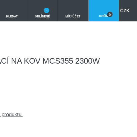
CZK
-
0
KOŠÍK
HLEDAT
OBLÍBENÉ
MŮJ ÚČET
CÍ NA KOV MCS355 2300W
o produktu