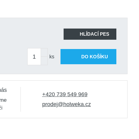
HLÍDACÍ PES
ks
DO KOŠÍKU
nás
+420 739 549 969
sme
prodej@holweka.cz
ži