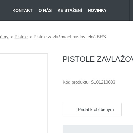
KONTAKT
O NÁS
KE STAŽENÍ
NOVINKY
témy
Pistole
Pistole zavlažovací nastavitelná BRS
PISTOLE ZAVLAŽO
Kód produktu:
S101210603
Přidat k oblíbeným