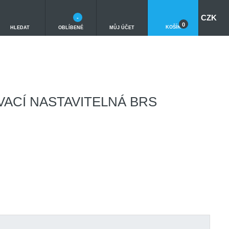
CZK
-
0
KOŠÍK
HLEDAT
OBLÍBENÉ
MŮJ ÚČET
VACÍ NASTAVITELNÁ BRS