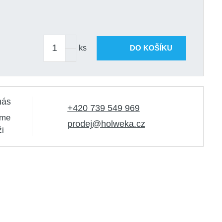
ks
DO KOŠÍKU
nás
+420 739 549 969
sme
prodej@holweka.cz
ži