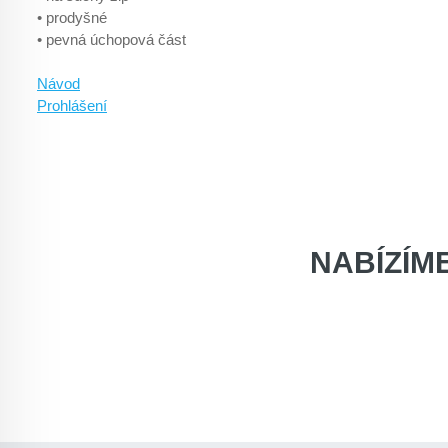
• prodyšné
• pevná úchopová část
Návod
Prohlášení
NABÍZÍM