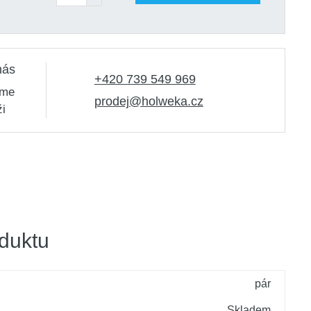
nás
+420 739 549 969
sme
prodej@holweka.cz
ži
duktu
pár
Skladem