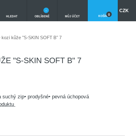
CZK
-
0
KOŠÍK
HLEDAT
OBLÍBENÉ
MŮJ ÚČET
 kozí kůže "S-SKIN SOFT B" 7
ŽE "S-SKIN SOFT B" 7
na suchý zip• prodyšné• pevná úchopová
roduktu