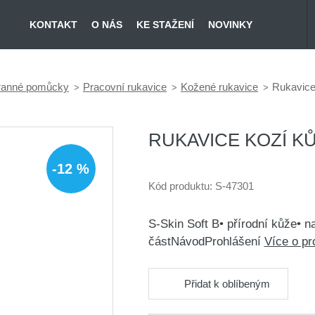
KONTAKT
O NÁS
KE STAŽENÍ
NOVINKY
hranné pomůcky
Pracovní rukavice
Kožené rukavice
Rukavice
RUKAVICE KOZÍ KŮ
-12 %
Kód produktu:
S-47301
S-Skin Soft B• přírodní kůže• 
částNávodProhlášení
Více o p
Přidat k oblíbeným