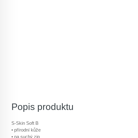
Popis produktu
S-Skin Soft B
• přírodní kůže
• na suchý zip