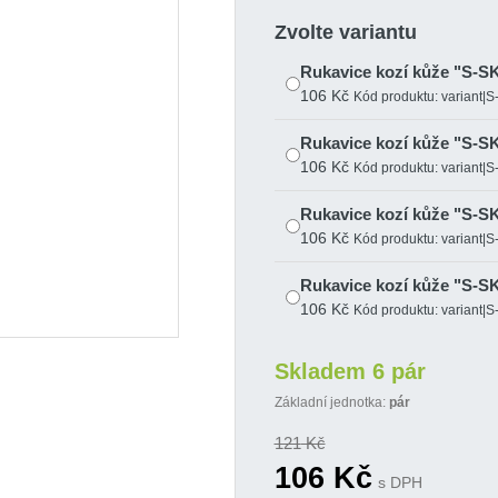
Zvolte variantu
Rukavice kozí kůže "S-S
106 Kč
Kód produktu: variant|
Rukavice kozí kůže "S-S
106 Kč
Kód produktu: variant|
Rukavice kozí kůže "S-S
106 Kč
Kód produktu: variant|
Rukavice kozí kůže "S-S
106 Kč
Kód produktu: variant|
Rukavice kozí kůže "S-S
Skladem 6 pár
106 Kč
Kód produktu: variant|
Základní jednotka:
pár
121
Kč
106
Kč
s DPH